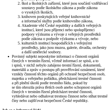
škol a školských zařízení, které jsou součástí vzdělávací
soustavy podle školského zákona a podle zákona
o vysokých školách,
knihoven poskytujících veřejné knihovnické
a informační služby podle knihovního zákona,
Akademie věd České republiky a dalších veřejných
institucí, které jsou příjemci nebo spolupříjemci
podpory výzkumu a vývoje z veřejných prostředků
podle zákona o podpoře výzkumu a vývoje, nebo
kulturních institucí hospodařících s veřejnými
prostředky, jako jsou muzea, galerie, divadla, orchestry
a další umělecké soubory.
Povinný subjekt neposkytne informaci o činnosti orgánů
činných v trestním řízení, včetně informací ze spisů, a to
i spisů, v nichž nebylo zahájeno trestní řízení, dokumentů,
materiálů a zpráv o postupu při prověřování oznámení, které
vznikly činností těchto orgánů při ochraně bezpečnosti osob,
majetku a veřejného pořádku, předcházení trestné činnosti
a při plnění úkolů podle trestního řádu, pokud by
se tím ohrozila práva třetích osob anebo schopnost orgánů
činných v trestním řízení předcházet trestné činnosti,
vyhledávat nebo odhalovat trestnou činnost nebo stíhat trestné
činy nebo zajišťovat bezpečnost České republiky.