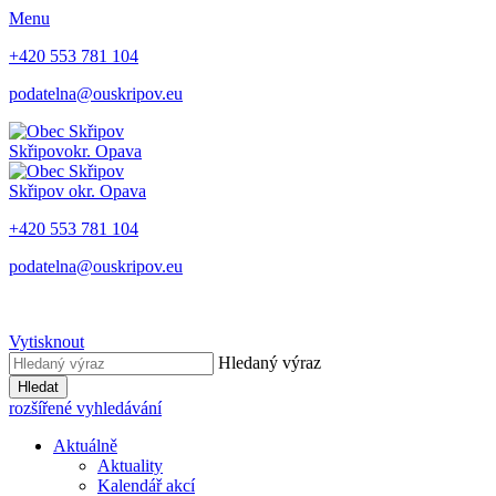
Menu
+420 553 781 104
podatelna@ouskripov.eu
Skřipov
okr. Opava
Skřipov
okr. Opava
+420 553 781 104
podatelna@ouskripov.eu
Vytisknout
Hledaný výraz
Hledat
rozšířené vyhledávání
Aktuálně
Aktuality
Kalendář akcí