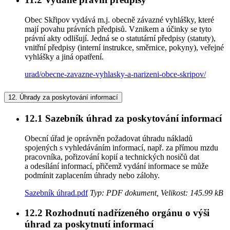
Obec Skřipov vydává m.j. obecně závazné vyhlášky, které
mají povahu právních předpisů. Vznikem a účinky se tyto
právní akty odlišují. Jedná se o statutární předpisy (statuty),
vnitřní předpisy (interní instrukce, směrnice, pokyny), veřejné
vyhlášky a jiná opatření.
urad/obecne-zavazne-vyhlasky-a-narizeni-obce-skripov/
12.
Úhrady za poskytování informací
12.1
Sazebník úhrad za poskytování informací
Obecní úřad je oprávněn požadovat úhradu nákladů
spojených s vyhledáváním informací, např. za přímou mzdu
pracovníka, pořizování kopií a technických nosičů dat
a odesílání informací, přičemž vydání informace se může
podmínit zaplacením úhrady nebo zálohy.
Sazebník úhrad.pdf
Typ: PDF dokument, Velikost: 145.99 kB
12.2
Rozhodnutí nadřízeného orgánu o výši
úhrad za poskytnutí informací