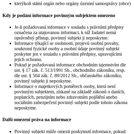
kterýkoli státní orgán nebo orgány územní samosprávy (obce)
Kdy je podání informace povinným subjektem omezeno
Je-li požadovaná informace v souladu s právními předpisy
označena za utajovanou informaci, k níž žadatel nemá
oprávněný přístup, povinný subjekt ji neposkytne.
Informace týkající se osobnosti, projevů osobní povahy,
soukromí fyzické osoby a osobní údaje povinný subjekt
poskytne jen v souladu s právními předpisy, upravujícími
jejich ochranu.
Pokud je požadovaná informace obchodním tajemstvím dle
ust. § 17 zák. č. 513/1991 Sb., obchodního zákoníku, resp.
dle ust. § 504 zák. č. 89/2012 Sb., občanského zákoníku,
povinný subjekt ji neposkytne.
Informace o majetkových poměrech osoby, která není
povinným subjektem, získané na základě zákonů o daních,
poplatcích, penzijním nebo zdravotním pojištění anebo
sociálním zabezpečení povinný subjekt podle tohoto zákona
neposkytne.
Další omezení práva na informace
Povinný subjekt může omezit poskytnutí informace, pokud: