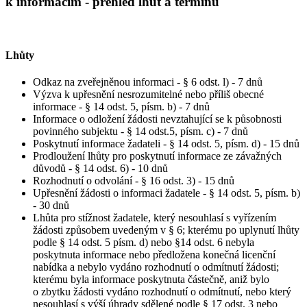
k informacím - přehled lhůt a termínů
Lhůty
Odkaz na zveřejněnou informaci - § 6 odst. l) - 7 dnů
Výzva k upřesnění nesrozumitelné nebo příliš obecné
informace - § 14 odst. 5, písm. b) - 7 dnů
Informace o odložení žádosti nevztahující se k působnosti
povinného subjektu - § 14 odst.5, písm. c) - 7 dnů
Poskytnutí informace žadateli - § 14 odst. 5, písm. d) - 15 dnů
Prodloužení lhůty pro poskytnutí informace ze závažných
důvodů - § 14 odst. 6) - 10 dnů
Rozhodnutí o odvolání - § 16 odst. 3) - 15 dnů
Upřesnění žádosti o informaci žadatele - § 14 odst. 5, písm. b)
- 30 dnů
Lhůta pro stížnost žadatele, který nesouhlasí s vyřízením
žádosti způsobem uvedeným v § 6; kterému po uplynutí lhůty
podle § 14 odst. 5 písm. d) nebo §14 odst. 6 nebyla
poskytnuta informace nebo předložena konečná licenční
nabídka a nebylo vydáno rozhodnutí o odmítnutí žádosti;
kterému byla informace poskytnuta částečně, aniž bylo
o zbytku žádosti vydáno rozhodnutí o odmítnutí, nebo který
nesouhlasí s výší úhrady sdělené podle § 17 odst. 3 nebo