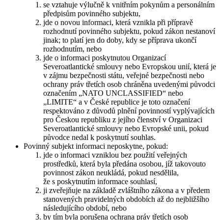
se vztahuje výlučně k vnitřním pokynům a personálním
předpisům povinného subjektu,
jde o novou informaci, která vznikla při přípravě
rozhodnutí povinného subjektu, pokud zákon nestanoví
jinak; to platí jen do doby, kdy se příprava ukončí
rozhodnutím, nebo
jde o informaci poskytnutou Organizací
Severoatlantické smlouvy nebo Evropskou unií, která je
v zájmu bezpečnosti státu, veřejné bezpečnosti nebo
ochrany práv třetích osob chráněna uvedenými původci
označením „NATO UNCLASSIFIED“ nebo
„LIMITE“ a v České republice je toto označení
respektováno z důvodů plnění povinností vyplývajících
pro Českou republiku z jejího členství v Organizaci
Severoatlantické smlouvy nebo Evropské unii, pokud
původce nedal k poskytnutí souhlas.
Povinný subjekt informaci neposkytne, pokud:
jde o informaci vzniklou bez použití veřejných
prostředků, která byla předána osobou, jíž takovouto
povinnost zákon neukládá, pokud nesdělila,
že s poskytnutím informace souhlasí,
ji zveřejňuje na základě zvláštního zákona a v předem
stanovených pravidelných obdobích až do nejbližšího
následujícího období, nebo
by tím byla porušena ochrana práv třetích osob