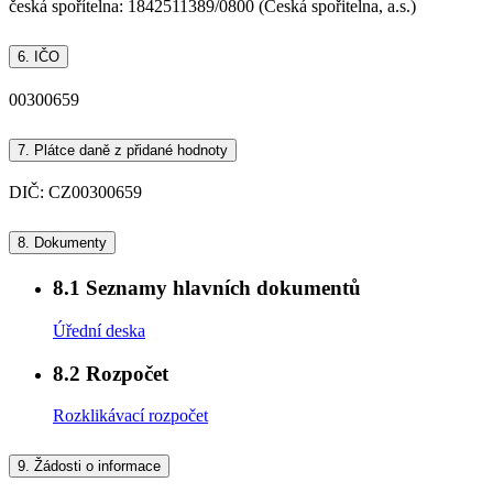
česká spořítelna: 1842511389/0800 (Česká spořitelna, a.s.)
6.
IČO
00300659
7.
Plátce daně z přidané hodnoty
DIČ: CZ00300659
8.
Dokumenty
8.1
Seznamy hlavních dokumentů
Úřední deska
8.2
Rozpočet
Rozklikávací rozpočet
9.
Žádosti o informace