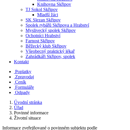
Knihovna Skřipov
TJ Sokol Skřipov
Mladší žáci
SK Slezan Skřipov
Spolek rybářů Skřipova a Hrabství
Myslivecký spolek Skřipov
Ochotníci Hrabství
Farnost Skřipov
Běžecký klub Skřipov
Všeobecný praktický lékař
Zahrádkáři Skřipov, spolek
Kontakt
Poplatky
Zpravodaj
Ceník
Formuláře
Odpady
Úvodní stránka
Úřad
Povinné informace
Životní situace
Informace zveřejňované o povinném subjektu podle