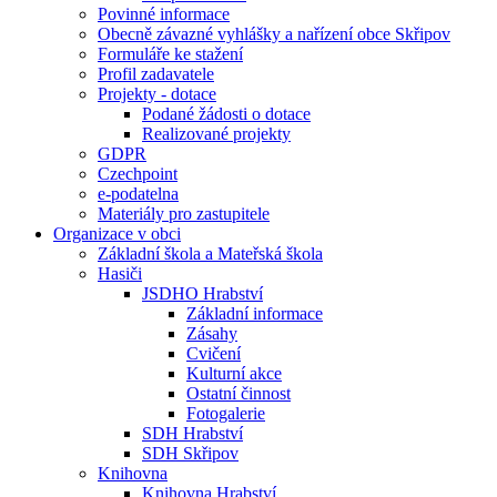
Povinné informace
Obecně závazné vyhlášky a nařízení obce Skřipov
Formuláře ke stažení
Profil zadavatele
Projekty - dotace
Podané žádosti o dotace
Realizované projekty
GDPR
Czechpoint
e-podatelna
Materiály pro zastupitele
Organizace v obci
Základní škola a Mateřská škola
Hasiči
JSDHO Hrabství
Základní informace
Zásahy
Cvičení
Kulturní akce
Ostatní činnost
Fotogalerie
SDH Hrabství
SDH Skřipov
Knihovna
Knihovna Hrabství