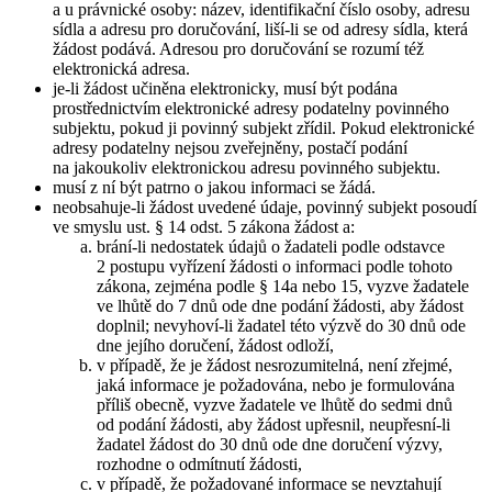
a u právnické osoby: název, identifikační číslo osoby, adresu
sídla a adresu pro doručování, liší-li se od adresy sídla, která
žádost podává. Adresou pro doručování se rozumí též
elektronická adresa.
je-li žádost učiněna elektronicky, musí být podána
prostřednictvím elektronické adresy podatelny povinného
subjektu, pokud ji povinný subjekt zřídil. Pokud elektronické
adresy podatelny nejsou zveřejněny, postačí podání
na jakoukoliv elektronickou adresu povinného subjektu.
musí z ní být patrno o jakou informaci se žádá.
neobsahuje-li žádost uvedené údaje, povinný subjekt posoudí
ve smyslu ust. § 14 odst. 5 zákona žádost a:
brání-li nedostatek údajů o žadateli podle odstavce
2 postupu vyřízení žádosti o informaci podle tohoto
zákona, zejména podle § 14a nebo 15, vyzve žadatele
ve lhůtě do 7 dnů ode dne podání žádosti, aby žádost
doplnil; nevyhoví-li žadatel této výzvě do 30 dnů ode
dne jejího doručení, žádost odloží,
v případě, že je žádost nesrozumitelná, není zřejmé,
jaká informace je požadována, nebo je formulována
příliš obecně, vyzve žadatele ve lhůtě do sedmi dnů
od podání žádosti, aby žádost upřesnil, neupřesní-li
žadatel žádost do 30 dnů ode dne doručení výzvy,
rozhodne o odmítnutí žádosti,
v případě, že požadované informace se nevztahují