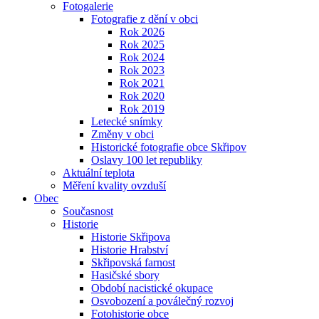
Fotogalerie
Fotografie z dění v obci
Rok 2026
Rok 2025
Rok 2024
Rok 2023
Rok 2021
Rok 2020
Rok 2019
Letecké snímky
Změny v obci
Historické fotografie obce Skřipov
Oslavy 100 let republiky
Aktuální teplota
Měření kvality ovzduší
Obec
Současnost
Historie
Historie Skřipova
Historie Hrabství
Skřipovská farnost
Hasičské sbory
Období nacistické okupace
Osvobození a poválečný rozvoj
Fotohistorie obce