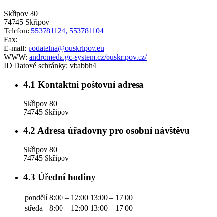
Skřipov 80
74745 Skřipov
Telefon:
553781124, 553781104
Fax:
E-mail:
podatelna@ouskripov.eu
WWW:
andromeda.gc-system.cz/ouskripov.cz/
ID Datové schránky:
vbabbh4
4.1
Kontaktní poštovní adresa
Skřipov 80
74745 Skřipov
4.2
Adresa úřadovny pro osobní návštěvu
Skřipov 80
74745 Skřipov
4.3
Úřední hodiny
pondělí
8:00 – 12:00
13:00 – 17:00
středa
8:00 – 12:00
13:00 – 17:00