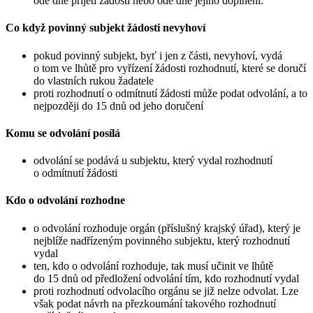
ode dne přijetí žádosti nebo ode dne jejího doplnění.
Co když povinný subjekt žádosti nevyhoví
pokud povinný subjekt, byť i jen z části, nevyhoví, vydá
o tom ve lhůtě pro vyřízení žádosti rozhodnutí, které se doručí
do vlastních rukou žadatele
proti rozhodnutí o odmítnutí žádosti může podat odvolání, a to
nejpozději do 15 dnů od jeho doručení
Komu se odvolání posílá
odvolání se podává u subjektu, který vydal rozhodnutí
o odmítnutí žádosti
Kdo o odvolání rozhodne
o odvolání rozhoduje orgán (příslušný krajský úřad), který je
nejblíže nadřízeným povinného subjektu, který rozhodnutí
vydal
ten, kdo o odvolání rozhoduje, tak musí učinit ve lhůtě
do 15 dnů od předložení odvolání tím, kdo rozhodnutí vydal
proti rozhodnutí odvolacího orgánu se již nelze odvolat. Lze
však podat návrh na přezkoumání takového rozhodnutí