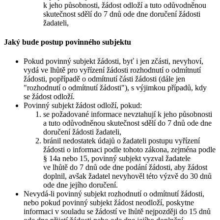
k jeho působnosti, žádost odloží a tuto odůvodněnou
skutečnost sdělí do 7 dnů ode dne doručení žádosti
žadateli,
Jaký bude postup povinného subjektu
Pokud povinný subjekt žádosti, byť i jen zčásti, nevyhoví,
vydá ve lhůtě pro vyřízení žádosti rozhodnutí o odmítnutí
žádosti, popřípadě o odmítnutí části žádosti (dále jen
"rozhodnutí o odmítnutí žádosti"), s výjimkou případů, kdy
se žádost odloží.
Povinný subjekt žádost odloží, pokud:
se požadované informace nevztahují k jeho působnosti
a tuto odůvodněnou skutečnost sdělí do 7 dnů ode dne
doručení žádosti žadateli,
bránil nedostatek údajů o žadateli postupu vyřízení
žádosti o informaci podle tohoto zákona, zejména podle
§ 14a nebo 15, povinný subjekt vyzval žadatele
ve lhůtě do 7 dnů ode dne podání žádosti, aby žádost
doplnil, avšak žadatel nevyhověl této výzvě do 30 dnů
ode dne jejího doručení.
Nevydá-li povinný subjekt rozhodnutí o odmítnutí žádosti,
nebo pokud povinný subjekt žádost neodloží, poskytne
informaci v souladu se žádostí ve lhůtě nejpozději do 15 dnů