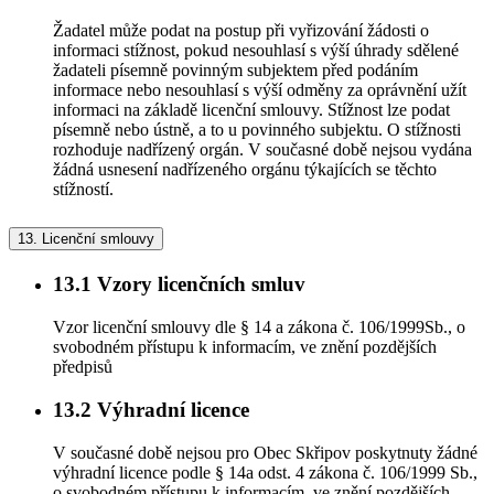
Žadatel může podat na postup při vyřizování žádosti o
informaci stížnost, pokud nesouhlasí s výší úhrady sdělené
žadateli písemně povinným subjektem před podáním
informace nebo nesouhlasí s výší odměny za oprávnění užít
informaci na základě licenční smlouvy. Stížnost lze podat
písemně nebo ústně, a to u povinného subjektu. O stížnosti
rozhoduje nadřízený orgán. V současné době nejsou vydána
žádná usnesení nadřízeného orgánu týkajících se těchto
stížností.
13.
Licenční smlouvy
13.1
Vzory licenčních smluv
Vzor licenční smlouvy dle § 14 a zákona č. 106/1999Sb., o
svobodném přístupu k informacím, ve znění pozdějších
předpisů
13.2
Výhradní licence
V současné době nejsou pro Obec Skřipov poskytnuty žádné
výhradní licence podle § 14a odst. 4 zákona č. 106/1999 Sb.,
o svobodném přístupu k informacím, ve znění pozdějších