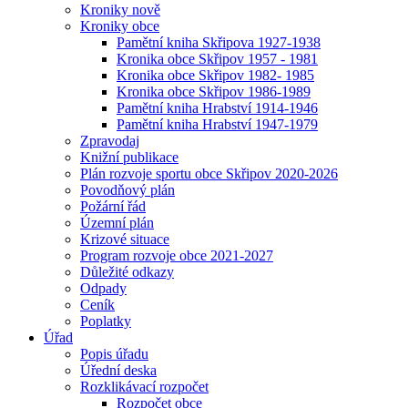
Kroniky nově
Kroniky obce
Pamětní kniha Skřipova 1927-1938
Kronika obce Skřipov 1957 - 1981
Kronika obce Skřipov 1982- 1985
Kronika obce Skřipov 1986-1989
Pamětní kniha Hrabství 1914-1946
Pamětní kniha Hrabství 1947-1979
Zpravodaj
Knižní publikace
Plán rozvoje sportu obce Skřipov 2020-2026
Povodňový plán
Požární řád
Územní plán
Krizové situace
Program rozvoje obce 2021-2027
Důležité odkazy
Odpady
Ceník
Poplatky
Úřad
Popis úřadu
Úřední deska
Rozklikávací rozpočet
Rozpočet obce