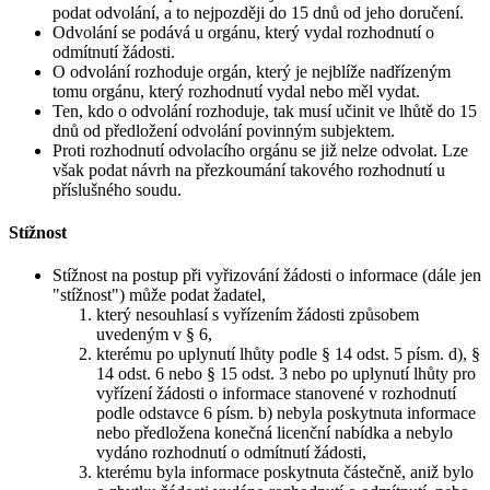
podat odvolání, a to nejpozději do 15 dnů od jeho doručení.
Odvolání se podává u orgánu, který vydal rozhodnutí o
odmítnutí žádosti.
O odvolání rozhoduje orgán, který je nejblíže nadřízeným
tomu orgánu, který rozhodnutí vydal nebo měl vydat.
Ten, kdo o odvolání rozhoduje, tak musí učinit ve lhůtě do 15
dnů od předložení odvolání povinným subjektem.
Proti rozhodnutí odvolacího orgánu se již nelze odvolat. Lze
však podat návrh na přezkoumání takového rozhodnutí u
příslušného soudu.
Stížnost
Stížnost na postup při vyřizování žádosti o informace (dále jen
"stížnost") může podat žadatel,
který nesouhlasí s vyřízením žádosti způsobem
uvedeným v § 6,
kterému po uplynutí lhůty podle § 14 odst. 5 písm. d), §
14 odst. 6 nebo § 15 odst. 3 nebo po uplynutí lhůty pro
vyřízení žádosti o informace stanovené v rozhodnutí
podle odstavce 6 písm. b) nebyla poskytnuta informace
nebo předložena konečná licenční nabídka a nebylo
vydáno rozhodnutí o odmítnutí žádosti,
kterému byla informace poskytnuta částečně, aniž bylo