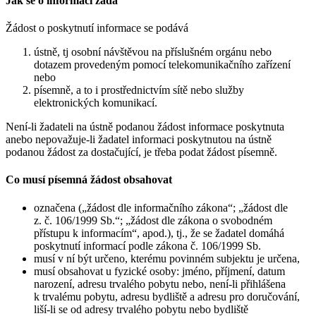
Jak se o informaci žádá
Žádost o poskytnutí informace se podává
ústně, tj osobní návštěvou na příslušném orgánu nebo
dotazem provedeným pomocí telekomunikačního zařízení
nebo
písemně, a to i prostřednictvím sítě nebo služby
elektronických komunikací.
Není-li žadateli na ústně podanou žádost informace poskytnuta
anebo nepovažuje-li žadatel informaci poskytnutou na ústně
podanou žádost za dostačující, je třeba podat žádost písemně.
Co musí písemná žádost obsahovat
označena („žádost dle informačního zákona“; „žádost dle
z. č. 106/1999 Sb.“; „žádost dle zákona o svobodném
přístupu k informacím“, apod.), tj., že se žadatel domáhá
poskytnutí informací podle zákona č. 106/1999 Sb.
musí v ní být určeno, kterému povinném subjektu je určena,
musí obsahovat u fyzické osoby: jméno, příjmení, datum
narození, adresu trvalého pobytu nebo, není-li přihlášena
k trvalému pobytu, adresu bydliště a adresu pro doručování,
liší-li se od adresy trvalého pobytu nebo bydliště