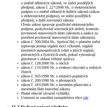
o změně některých zákonů, ve znění pozdějších
předpisů, zákon č. 227/2000 Sb., o elektronickém
podpisu a o změně některých dalších zákonů (zákon
o elektronickém podpisu), ve znění pozdějších
předpisů, a další související zákony
(Tento zákon upravuje používání elektronického
podpisu, poskytování souvisejících služeb, kontrolu
povinností stanovených tímto zákonem a sankce za
porušení povinností stanovených tímto zákonem).
zákon č. 500/2004 Sb., Správní řád, v platném znění
(upravuje postup orgánů moci výkonné, orgánů
územních samosprávných celků a jiných orgánů,
právnických a fyzických osob, pokud vykonávají
působnost v oblasti veřejné správy).
zákon č. 128/2000 Sb. o obcích
zákon č. 133/2000 Sb. o evidenci obyvatel a rodných
číslech
zákon č. 565/1990 Sb. o místních poplatcích
zákon č. 200/1990 Sb. o přestupcích
zákon č. 183/2006 Sb. o územním plánování a
stavebním řádu (stavební zákon)
Platné obecně závazné vyhlášky
Usnesení ze zasedání zastupitelstva obce
zde
11.2
Vydané právní předpisy