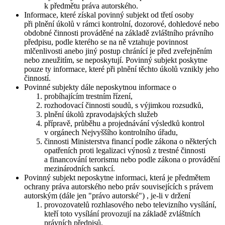
k předmětu práva autorského.
Informace, které získal povinný subjekt od třetí osoby
při plnění úkolů v rámci kontrolní, dozorové, dohledové nebo
obdobné činnosti prováděné na základě zvláštního právního
předpisu, podle kterého se na ně vztahuje povinnost
mlčenlivosti anebo jiný postup chránící je před zveřejněním
nebo zneužitím, se neposkytují. Povinný subjekt poskytne
pouze ty informace, které při plnění těchto úkolů vznikly jeho
činností.
Povinné subjekty dále neposkytnou informace o
probíhajícím trestním řízení,
rozhodovací činnosti soudů, s výjimkou rozsudků,
plnění úkolů zpravodajských služeb
přípravě, průběhu a projednávání výsledků kontrol
v orgánech Nejvyššího kontrolního úřadu,
činnosti Ministerstva financí podle zákona o některých
opatřeních proti legalizaci výnosů z trestné činnosti
a financování terorismu nebo podle zákona o provádění
mezinárodních sankcí.
Povinný subjekt neposkytne informaci, která je předmětem
ochrany práva autorského nebo práv souvisejících s právem
autorským (dále jen "právo autorské") , je-li v držení
provozovatelů rozhlasového nebo televizního vysílání,
kteří toto vysílání provozují na základě zvláštních
právních předpisů,