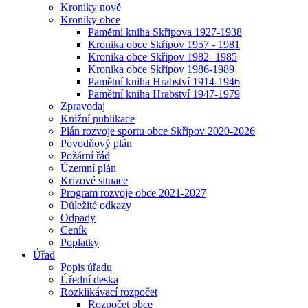
Kroniky nově
Kroniky obce
Pamětní kniha Skřipova 1927-1938
Kronika obce Skřipov 1957 - 1981
Kronika obce Skřipov 1982- 1985
Kronika obce Skřipov 1986-1989
Pamětní kniha Hrabství 1914-1946
Pamětní kniha Hrabství 1947-1979
Zpravodaj
Knižní publikace
Plán rozvoje sportu obce Skřipov 2020-2026
Povodňový plán
Požární řád
Územní plán
Krizové situace
Program rozvoje obce 2021-2027
Důležité odkazy
Odpady
Ceník
Poplatky
Úřad
Popis úřadu
Úřední deska
Rozklikávací rozpočet
Rozpočet obce