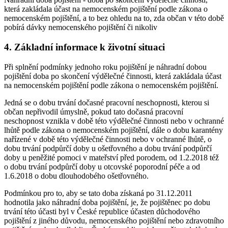
která zakládala účast na nemocenském pojištění podle zákona o
nemocenském pojištění, a to bez ohledu na to, zda občan v této době
pobírá dávky nemocenského pojištění či nikoliv
4. Základní informace k životní situaci
Při splnění podmínky jednoho roku pojištění je náhradní dobou
pojištění doba po skončení výdělečné činnosti, která zakládala účast
na nemocenském pojištění podle zákona o nemocenském pojištění.
Jedná se o dobu trvání dočasné pracovní neschopnosti, kterou si
občan nepřivodil úmyslně, pokud tato dočasná pracovní
neschopnost vznikla v době této výdělečné činnosti nebo v ochranné
lhůtě podle zákona o nemocenském pojištění, dále o dobu karantény
nařízené v době této výdělečné činnosti nebo v ochranné lhůtě, o
dobu trvání podpůrčí doby u ošetřovného a dobu trvání podpůrčí
doby u peněžité pomoci v mateřství před porodem, od 1.2.2018 též
o dobu trvání podpůrčí doby u otcovské poporodní péče a od
1.6.2018 o dobu dlouhodobého ošetřovného.
Podmínkou pro to, aby se tato doba získaná po 31.12.2011
hodnotila jako náhradní doba pojištění, je, že pojištěnec po dobu
trvání této účasti byl v České republice účasten důchodového
pojištění z jiného důvodu, nemocenského pojištění nebo zdravotního