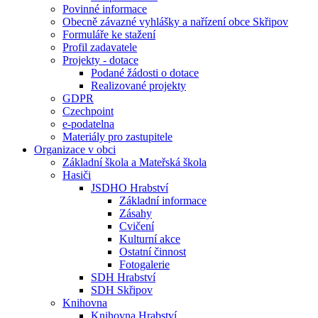
Povinné informace
Obecně závazné vyhlášky a nařízení obce Skřipov
Formuláře ke stažení
Profil zadavatele
Projekty - dotace
Podané žádosti o dotace
Realizované projekty
GDPR
Czechpoint
e-podatelna
Materiály pro zastupitele
Organizace v obci
Základní škola a Mateřská škola
Hasiči
JSDHO Hrabství
Základní informace
Zásahy
Cvičení
Kulturní akce
Ostatní činnost
Fotogalerie
SDH Hrabství
SDH Skřipov
Knihovna
Knihovna Hrabství