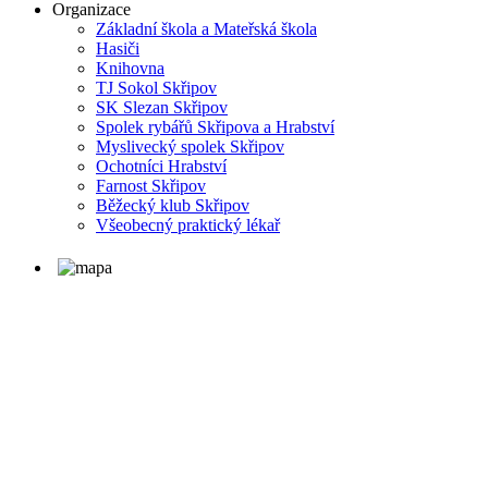
Organizace
Základní škola a Mateřská škola
Hasiči
Knihovna
TJ Sokol Skřipov
SK Slezan Skřipov
Spolek rybářů Skřipova a Hrabství
Myslivecký spolek Skřipov
Ochotníci Hrabství
Farnost Skřipov
Běžecký klub Skřipov
Všeobecný praktický lékař