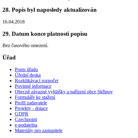
28. Popis byl naposledy aktualizován
16.04.2018
29. Datum konce platnosti popisu
Bez časového omezení.
Úřad
Popis úřadu
Úřední deska
Rozklikávací rozpočet
Povinné informace
Obecně závazné vyhlášky a nařízení obce Skřipov
Formuláře ke stažení
Profil zadavatele
Projekty - dotace
GDPR
Czechpoint
e-podatelna
Materiály pro zastupitele