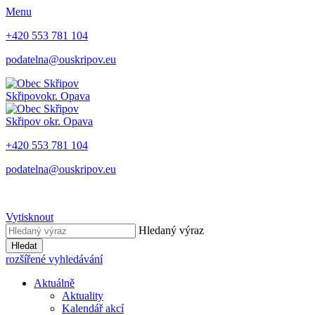
Menu
+420 553 781 104
podatelna@ouskripov.eu
Skřipov
okr. Opava
Skřipov
okr. Opava
+420 553 781 104
podatelna@ouskripov.eu
Vytisknout
Hledaný výraz
Hledat
rozšířené vyhledávání
Aktuálně
Aktuality
Kalendář akcí