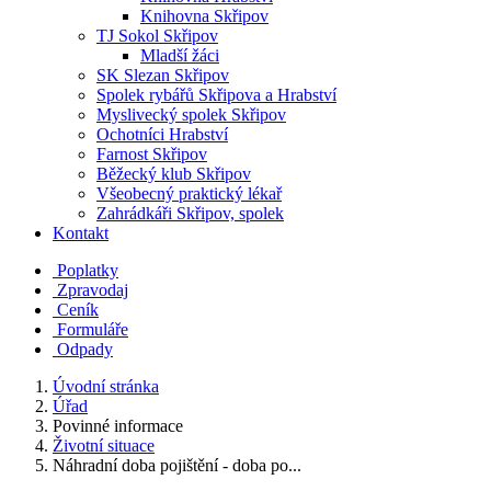
Knihovna Skřipov
TJ Sokol Skřipov
Mladší žáci
SK Slezan Skřipov
Spolek rybářů Skřipova a Hrabství
Myslivecký spolek Skřipov
Ochotníci Hrabství
Farnost Skřipov
Běžecký klub Skřipov
Všeobecný praktický lékař
Zahrádkáři Skřipov, spolek
Kontakt
Poplatky
Zpravodaj
Ceník
Formuláře
Odpady
Úvodní stránka
Úřad
Povinné informace
Životní situace
Náhradní doba pojištění - doba po...