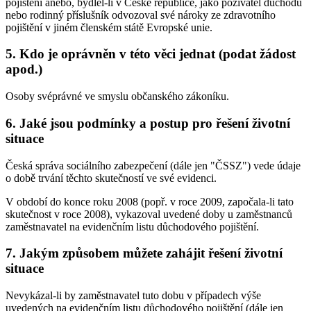
pojištění anebo, bydlel-li v České republice, jako poživatel důchodu
nebo rodinný příslušník odvozoval své nároky ze zdravotního
pojištění v jiném členském státě Evropské unie.
5. Kdo je oprávněn v této věci jednat (podat žádost
apod.)
Osoby svéprávné ve smyslu občanského zákoníku.
6. Jaké jsou podmínky a postup pro řešení životní
situace
Česká správa sociálního zabezpečení (dále jen "ČSSZ") vede údaje
o době trvání těchto skutečností ve své evidenci.
V období do konce roku 2008 (popř. v roce 2009, započala-li tato
skutečnost v roce 2008), vykazoval uvedené doby u zaměstnanců
zaměstnavatel na evidenčním listu důchodového pojištění.
7. Jakým způsobem můžete zahájit řešení životní
situace
Nevykázal-li by zaměstnavatel tuto dobu v případech výše
uvedených na evidenčním listu důchodového pojištění (dále jen