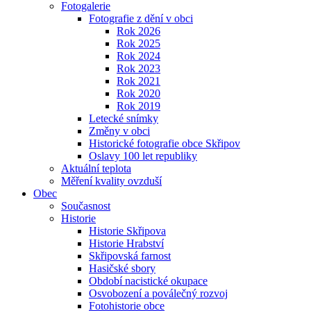
Fotogalerie
Fotografie z dění v obci
Rok 2026
Rok 2025
Rok 2024
Rok 2023
Rok 2021
Rok 2020
Rok 2019
Letecké snímky
Změny v obci
Historické fotografie obce Skřipov
Oslavy 100 let republiky
Aktuální teplota
Měření kvality ovzduší
Obec
Současnost
Historie
Historie Skřipova
Historie Hrabství
Skřipovská farnost
Hasičské sbory
Období nacistické okupace
Osvobození a poválečný rozvoj
Fotohistorie obce