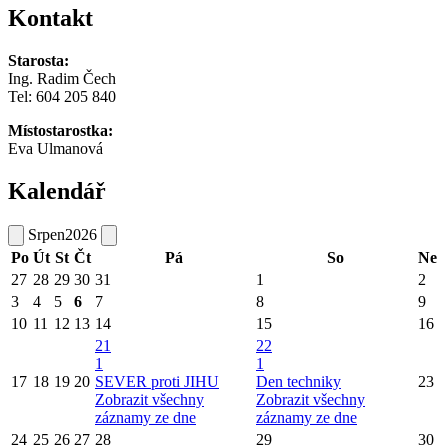
Kontakt
Starosta:
Ing. Radim Čech
Tel:
604 205 840
Místostarostka:
Eva Ulmanová
Kalendář
Srpen
2026
Po
Út
St
Čt
Pá
So
Ne
27
28
29
30
31
1
2
3
4
5
6
7
8
9
10
11
12
13
14
15
16
21
22
1
1
17
18
19
20
SEVER proti JIHU
Den techniky
23
Zobrazit všechny
Zobrazit všechny
záznamy ze dne
záznamy ze dne
24
25
26
27
28
29
30