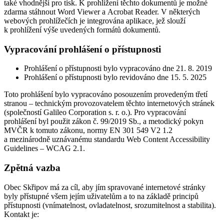
také vhodnější pro tisk. K prohlížení těchto dokumentů je možné
zdarma stáhnout Word Viewer a Acrobat Reader. V některých
webových prohlížečích je integrována aplikace, jež slouží
k prohlížení výše uvedených formátů dokumentů.
Vypracování prohlášení o přístupnosti
Prohlášení o přístupnosti bylo vypracováno dne 21. 8. 2019
Prohlášení o přístupnosti bylo revidováno dne 15. 5. 2025
Toto prohlášení bylo vypracováno posouzením provedeným třetí
stranou – technickým provozovatelem těchto internetových stránek
(společností Galileo Corporation s. r. o.). Pro vypracování
prohlášení byl použit zákon č. 99/2019 Sb., a metodický pokyn
MVČR k tomuto zákonu, normy EN 301 549 V2 1.2
a mezinárodně uznávanému standardu Web Content Accessibility
Guidelines – WCAG 2.1.
Zpětná vazba
Obec Skřipov má za cíl, aby jím spravované internetové stránky
byly přístupné všem jejím uživatelům a to na základě principů
přístupnosti (vnímatelnost, ovladatelnost, srozumitelnost a stabilita).
Kontakt je: