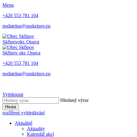
Menu
+420 553 781 104
podatelna@ouskripov.eu
Skřipov
okr. Opava
Skřipov
okr. Opava
+420 553 781 104
podatelna@ouskripov.eu
Vytisknout
Hledaný výraz
Hledat
rozšířené vyhledávání
Aktuálně
Aktuality
Kalendář akcí