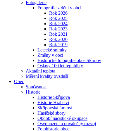
Fotogalerie
Fotografie z dění v obci
Rok 2026
Rok 2025
Rok 2024
Rok 2023
Rok 2021
Rok 2020
Rok 2019
Letecké snímky
Změny v obci
Historické fotografie obce Skřipov
Oslavy 100 let republiky
Aktuální teplota
Měření kvality ovzduší
Obec
Současnost
Historie
Historie Skřipova
Historie Hrabství
Skřipovská farnost
Hasičské sbory
Období nacistické okupace
Osvobození a poválečný rozvoj
Fotohistorie obce