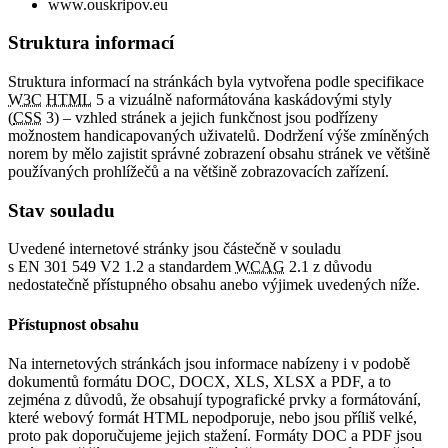
www.ouskripov.eu
Struktura informací
Struktura informací na stránkách byla vytvořena podle specifikace
W3C
HTML
5 a vizuálně naformátována kaskádovými styly
(
CSS
3) – vzhled stránek a jejich funkčnost jsou podřízeny
možnostem handicapovaných uživatelů. Dodržení výše zmíněných
norem by mělo zajistit správné zobrazení obsahu stránek ve většině
používaných prohlížečů a na většině zobrazovacích zařízení.
Stav souladu
Uvedené internetové stránky jsou částečně v souladu
s EN 301 549 V2 1.2 a standardem
WCAG
2.1 z důvodu
nedostatečně přístupného obsahu anebo výjimek uvedených níže.
Přístupnost obsahu
Na internetových stránkách jsou informace nabízeny i v podobě
dokumentů formátu DOC, DOCX, XLS, XLSX a PDF, a to
zejména z důvodů, že obsahují typografické prvky a formátování,
které webový formát HTML nepodporuje, nebo jsou příliš velké,
proto pak doporučujeme jejich stažení. Formáty DOC a PDF jsou