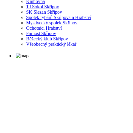
Knihovna
TJ Sokol Skřipov
SK Slezan Skřipov
Spolek rybářů Skřipova a Hrabství
Myslivecký spolek Skřipov
Ochotníci Hrabství
Farnost Skřipov
Běžecký klub Skřipov
Všeobecný praktický lékař