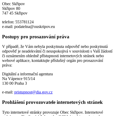
Obec Skřipov
Skřipov 80
747 45 Skřipov
telefon: 553781124
e-mail: podatelna@ouskripov.eu
Postupy pro prosazování práva
V případě, že Vám nebyla poskytnuta odpověď nebo poskytnutá
odpověď je neadekvátní či neuspokojivá v souvislosti s Vaší žádostí
či oznámením ohledně přístupnosti internetových stránek nebo
webové aplikace, kontaktujte příslušný orgán pro prosazování
práva:
Digitální a informační agentura
Na Vápence 915/14
130 00 Praha 3
e-mail:
pristupnost@dia.gov.cz
Prohlášení provozovatele internetových stránek
Tyto internetové stránky provozuje Obec Skřipov. Internetové