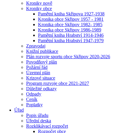
Kroniky nově
Kroniky obce
Pamětní kniha Skřipova 1927-1938
Kronika obce Skřipov 1957 - 1981
Kronika obce Skřipov 1982- 1985
Kronika obce Skřipov 1986-1989
Pamětní kniha Hrabství 1914-1946
Pamětní kniha Hrabství 1947-1979
Zpravodaj
Knižní publikace
Plán rozvoje sportu obce Skřipov 2020-2026
Povodňový plán
Požární řád
Územní plán
Krizové situace
Program rozvoje obce 2021-2027
Důležité odkazy
Odpady
Ceník
Poplatky
Úřad
Popis úřadu
Úřední deska
Rozklikávací rozpočet
Rozpočet obce