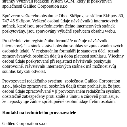
stránky využívají redakční systém GCM, který je poskytován
společností Galileo Corporation s.r.o.
Správcem veškerého obsahu je Obec Skřipov, se sídlem Skřipov 80,
747 45 Skřipov. Veškeré osobní údaje návštěvníků internetových
stránek, které jsou prostřednictvím těchto internetových stránek
poskytovány, jsou spravovány výlučně správcem obsahu webu.
Prostřednictvím registračního formuláře uděluje návštěvník
internetových stránek správci obsahu souhlas se zpracováním svých
osobních údajů. V registračním formuláři je stanoven účel, rozsah
zpracovávaných osobních údajů a doba platnosti souhlasu. Všechny
osobní údaje poskytované při registraci návštěvník poskytuje
dobrovolně. Návštěvník internetových stránek má možnost svůj
souhlas kdykoli odvolat.
Provozovatel redakčního systému, společnost Galileo Corporation
s.r.o., jakožto zpracovatel osobních údajů tímto prohlašuje, že jsou
osobní údaje zpracovávané v jí provozovaném redakčním systému
dostatečně zabezpečeny proti ztrátě a úniku a zároveň prohlašuje,
že neposkytuje žádné zpřístupněné osobní údaje třetím osobám.
Kontakt na technického provozovatele
Galileo Corporation s.r.o.