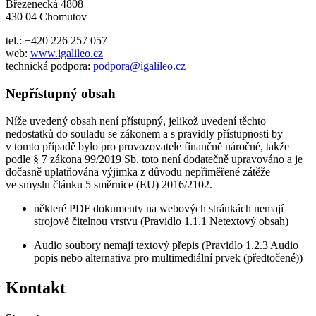
Březenecká 4808
430 04 Chomutov
tel.: +420 226 257 057
web:
www.igalileo.cz
technická podpora:
podpora@igalileo.cz
Nepřístupný obsah
Níže uvedený obsah není přístupný, jelikož uvedení těchto
nedostatků do souladu se zákonem a s pravidly přístupnosti by
v tomto případě bylo pro provozovatele finančně náročné, takže
podle § 7 zákona 99/2019 Sb. toto není dodatečně upravováno a je
dočasně uplatňována výjimka z důvodu nepřiměřené zátěže
ve smyslu článku 5 směrnice (EU) 2016/2102.
některé PDF dokumenty na webových stránkách nemají
strojově čitelnou vrstvu (Pravidlo 1.1.1 Netextový obsah)
Audio soubory nemají textový přepis (Pravidlo 1.2.3 Audio
popis nebo alternativa pro multimediální prvek (předtočené))
Kontakt