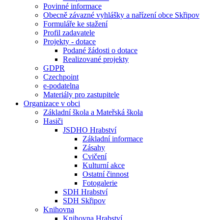
Povinné informace
Obecně závazné vyhlášky a nařízení obce Skřipov
Formuláře ke stažení
Profil zadavatele
Projekty - dotace
Podané žádosti o dotace
Realizované projekty
GDPR
Czechpoint
e-podatelna
Materiály pro zastupitele
Organizace v obci
Základní škola a Mateřská škola
Hasiči
JSDHO Hrabství
Základní informace
Zásahy
Cvičení
Kulturní akce
Ostatní činnost
Fotogalerie
SDH Hrabství
SDH Skřipov
Knihovna
Knihovna Hrabství