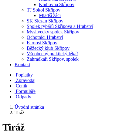
Knihovna Skřipov
TJ Sokol Skřipov
Mladší žáci
SK Slezan Skřipov
Spolek rybářů Skřipova a Hrabství
Myslivecký spolek Skřipov
Ochotníci Hrabství
Farnost Skřipov
Běžecký klub Skřipov
Všeobecný praktický lékař
Zahrádkáři Skřipov, spolek
Kontakt
Poplatky
Zpravodaj
Ceník
Formuláře
Odpady
Úvodní stránka
Tiráž
Tiráž