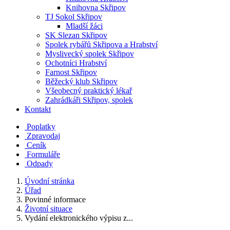
Knihovna Skřipov
TJ Sokol Skřipov
Mladší žáci
SK Slezan Skřipov
Spolek rybářů Skřipova a Hrabství
Myslivecký spolek Skřipov
Ochotníci Hrabství
Farnost Skřipov
Běžecký klub Skřipov
Všeobecný praktický lékař
Zahrádkáři Skřipov, spolek
Kontakt
Poplatky
Zpravodaj
Ceník
Formuláře
Odpady
Úvodní stránka
Úřad
Povinné informace
Životní situace
Vydání elektronického výpisu z...