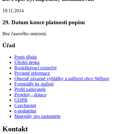
19.11.2014
29. Datum konce platnosti popisu
Bez časového omezení.
Úřad
Popis úřadu
Úřední deska
Rozklikávací rozpočet
Povinné informace
Obecně závazné vyhlášky a nařízení obce Skřipov
Formuláře ke stažení
Profil zadavatele
Projekty - dotace
GDPR
Czechpoint
e-podatelna
Materiály pro zastupitele
Kontakt