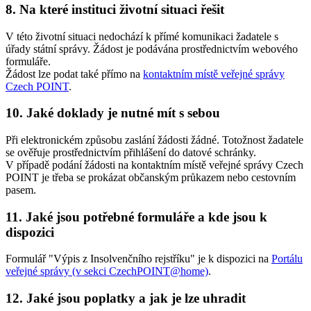
8. Na které instituci životní situaci řešit
V této životní situaci nedochází k přímé komunikaci žadatele s
úřady státní správy. Žádost je podávána prostřednictvím webového
formuláře.
Žádost lze podat také přímo na
kontaktním místě veřejné správy
Czech POINT
.
10. Jaké doklady je nutné mít s sebou
Při elektronickém způsobu zaslání žádosti žádné. Totožnost žadatele
se ověřuje prostřednictvím přihlášení do datové schránky.
V případě podání žádosti na kontaktním místě veřejné správy Czech
POINT je třeba se prokázat občanským průkazem nebo cestovním
pasem.
11. Jaké jsou potřebné formuláře a kde jsou k
dispozici
Formulář "Výpis z Insolvenčního rejstříku" je k dispozici na
Portálu
veřejné správy (v sekci CzechPOINT@home)
.
12. Jaké jsou poplatky a jak je lze uhradit