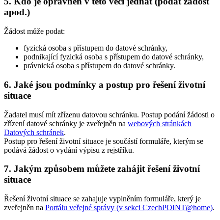
5. Kdo je oprávněn v této věci jednat (podat žádost
apod.)
Žádost může podat:
fyzická osoba s přístupem do datové schránky,
podnikající fyzická osoba s přístupem do datové schránky,
právnická osoba s přístupem do datové schránky.
6. Jaké jsou podmínky a postup pro řešení životní
situace
Žadatel musí mít zřízenu datovou schránku. Postup podání žádosti o
zřízení datové schránky je zveřejněn na
webových stránkách
Datových schránek
.
Postup pro řešení životní situace je součástí formuláře, kterým se
podává žádost o vydání výpisu z rejstříku.
7. Jakým způsobem můžete zahájit řešení životní
situace
Řešení životní situace se zahajuje vyplněním formuláře, který je
zveřejněn na
Portálu veřejné správy (v sekci CzechPOINT@home)
.