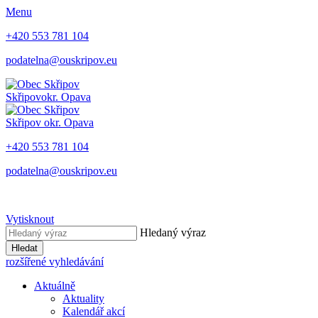
Menu
+420 553 781 104
podatelna@ouskripov.eu
Skřipov
okr. Opava
Skřipov
okr. Opava
+420 553 781 104
podatelna@ouskripov.eu
Vytisknout
Hledaný výraz
Hledat
rozšířené vyhledávání
Aktuálně
Aktuality
Kalendář akcí