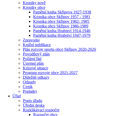
Kroniky nově
Kroniky obce
Pamětní kniha Skřipova 1927-1938
Kronika obce Skřipov 1957 - 1981
Kronika obce Skřipov 1982- 1985
Kronika obce Skřipov 1986-1989
Pamětní kniha Hrabství 1914-1946
Pamětní kniha Hrabství 1947-1979
Zpravodaj
Knižní publikace
Plán rozvoje sportu obce Skřipov 2020-2026
Povodňový plán
Požární řád
Územní plán
Krizové situace
Program rozvoje obce 2021-2027
Důležité odkazy
Odpady
Ceník
Poplatky
Úřad
Popis úřadu
Úřední deska
Rozklikávací rozpočet
Rozpočet obce