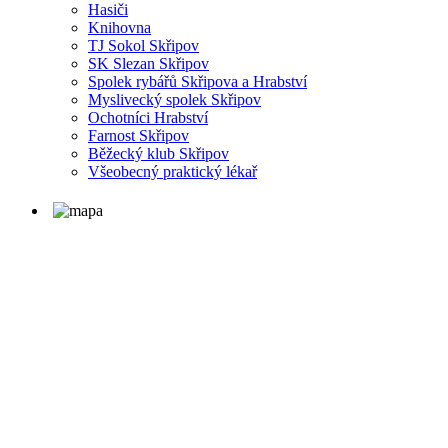
Hasiči
Knihovna
TJ Sokol Skřipov
SK Slezan Skřipov
Spolek rybářů Skřipova a Hrabství
Myslivecký spolek Skřipov
Ochotníci Hrabství
Farnost Skřipov
Běžecký klub Skřipov
Všeobecný praktický lékař