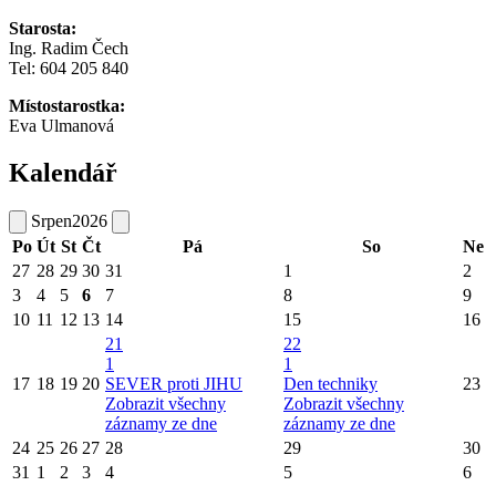
Starosta:
Ing. Radim Čech
Tel:
604 205 840
Místostarostka:
Eva Ulmanová
Kalendář
Srpen
2026
Po
Út
St
Čt
Pá
So
Ne
27
28
29
30
31
1
2
3
4
5
6
7
8
9
10
11
12
13
14
15
16
21
22
1
1
17
18
19
20
SEVER proti JIHU
Den techniky
23
Zobrazit všechny
Zobrazit všechny
záznamy ze dne
záznamy ze dne
24
25
26
27
28
29
30
31
1
2
3
4
5
6