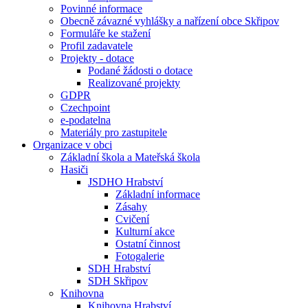
Povinné informace
Obecně závazné vyhlášky a nařízení obce Skřipov
Formuláře ke stažení
Profil zadavatele
Projekty - dotace
Podané žádosti o dotace
Realizované projekty
GDPR
Czechpoint
e-podatelna
Materiály pro zastupitele
Organizace v obci
Základní škola a Mateřská škola
Hasiči
JSDHO Hrabství
Základní informace
Zásahy
Cvičení
Kulturní akce
Ostatní činnost
Fotogalerie
SDH Hrabství
SDH Skřipov
Knihovna
Knihovna Hrabství