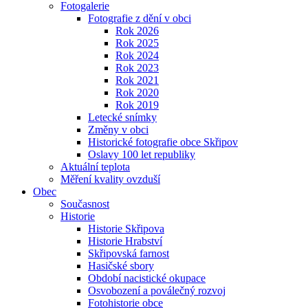
Fotogalerie
Fotografie z dění v obci
Rok 2026
Rok 2025
Rok 2024
Rok 2023
Rok 2021
Rok 2020
Rok 2019
Letecké snímky
Změny v obci
Historické fotografie obce Skřipov
Oslavy 100 let republiky
Aktuální teplota
Měření kvality ovzduší
Obec
Současnost
Historie
Historie Skřipova
Historie Hrabství
Skřipovská farnost
Hasičské sbory
Období nacistické okupace
Osvobození a poválečný rozvoj
Fotohistorie obce