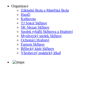
Organizace
Základní škola a Mateřská škola
Hasiči
Knihovna
TJ Sokol Skřipov
SK Slezan Skřipov
Spolek rybářů Skřipova a Hrabství
Myslivecký spolek Skřipov
Ochotníci Hrabství
Farnost Skřipov
Běžecký klub Skřipov
Všeobecný praktický lékař