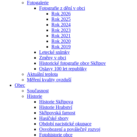
Fotogalerie
Fotografie z dění v obci
Rok 2026
Rok 2025
Rok 2024
Rok 2023
Rok 2021
Rok 2020
Rok 2019
Letecké snímky
Změny v obci
Historické fotografie obce Skřipov
Oslavy 100 let republiky
Aktuální teplota
Měření kvality ovzduší
Obec
Současnost
Historie
Historie Skřipova
Historie Hrabství
Skřipovská farnost
Hasičské sbory
Období nacistické okupace
Osvobození a poválečný rozvoj
Fotohistorie obce