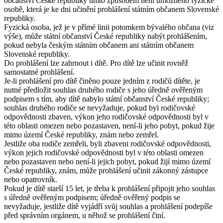
občanství České republiky tímto způsobem není umožněno fyzické
osobě, která je ke dni učinění prohlášení státním občanem Slovenské
republiky.
Fyzická osoba, jež je v přímé linii potomkem bývalého občana (viz
výše), může státní občanství České republiky nabýt prohlášením,
pokud nebyla českým státním občanem ani státním občanem
Slovenské republiky.
Do prohlášení lze zahrnout i dítě. Pro dítě lze učinit rovněž
samostatné prohlášení.
Je-li prohlášení pro dítě činěno pouze jedním z rodičů dítěte, je
nutné předložit souhlas druhého rodiče s jeho úředně ověřeným
podpisem s tím, aby dítě nabylo státní občanství České republiky;
souhlas druhého rodiče se nevyžaduje, pokud byl rodičovské
odpovědnosti zbaven, výkon jeho rodičovské odpovědnosti byl v
této oblasti omezen nebo pozastaven, není-li jeho pobyt, pokud žije
mimo území České republiky, znám nebo zemřel.
Jestliže oba rodiče zemřeli, byli zbaveni rodičovské odpovědnosti,
výkon jejich rodičovské odpovědnosti byl v této oblasti omezen
nebo pozastaven nebo není-li jejich pobyt, pokud žijí mimo území
České republiky, znám, může prohlášení učinit zákonný zástupce
nebo opatrovník.
Pokud je dítě starší 15 let, je třeba k prohlášení připojit jeho souhlas
s úředně ověřeným podpisem; úředně ověřený podpis se
nevyžaduje, jestliže dítě vyjádří svůj souhlas a prohlášení podepíše
před správním orgánem, u něhož se prohlášení činí.