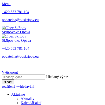
Menu
+420 553 781 104
podatelna@ouskripov.eu
Skřipov
okr. Opava
Skřipov
okr. Opava
+420 553 781 104
podatelna@ouskripov.eu
Vytisknout
Hledaný výraz
Hledat
rozšířené vyhledávání
Aktuálně
Aktuality
Kalendář akcí