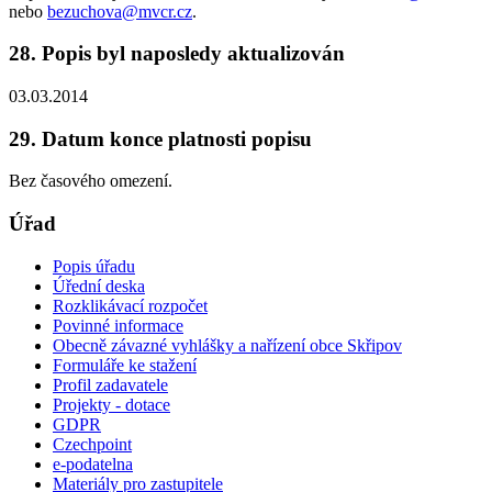
nebo
bezuchova@mvcr.cz
.
28. Popis byl naposledy aktualizován
03.03.2014
29. Datum konce platnosti popisu
Bez časového omezení.
Úřad
Popis úřadu
Úřední deska
Rozklikávací rozpočet
Povinné informace
Obecně závazné vyhlášky a nařízení obce Skřipov
Formuláře ke stažení
Profil zadavatele
Projekty - dotace
GDPR
Czechpoint
e-podatelna
Materiály pro zastupitele