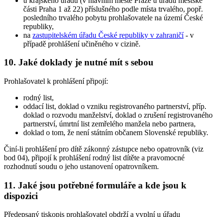
u krajského úřadu (v hlavním městě Praze u úřadu městské
části Praha 1 až 22) příslušného podle místa trvalého, popř.
posledního trvalého pobytu prohlašovatele na území České
republiky,
na
zastupitelském úřadu České republiky v zahraničí
- v
případě prohlášení učiněného v cizině.
10. Jaké doklady je nutné mít s sebou
Prohlašovatel k prohlášení připojí:
rodný list,
oddací list, doklad o vzniku registrovaného partnerství, příp.
doklad o rozvodu manželství, doklad o zrušení registrovaného
partnerství, úmrtní list zemřelého manžela nebo partnera,
doklad o tom, že není státním občanem Slovenské republiky.
Činí-li prohlášení pro dítě zákonný zástupce nebo opatrovník (viz
bod 04), připojí k prohlášení rodný list dítěte a pravomocné
rozhodnutí soudu o jeho ustanovení opatrovníkem.
11. Jaké jsou potřebné formuláře a kde jsou k
dispozici
Předepsaný tiskopis prohlašovatel obdrží a vyplní u úřadu