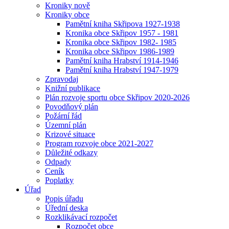
Kroniky nově
Kroniky obce
Pamětní kniha Skřipova 1927-1938
Kronika obce Skřipov 1957 - 1981
Kronika obce Skřipov 1982- 1985
Kronika obce Skřipov 1986-1989
Pamětní kniha Hrabství 1914-1946
Pamětní kniha Hrabství 1947-1979
Zpravodaj
Knižní publikace
Plán rozvoje sportu obce Skřipov 2020-2026
Povodňový plán
Požární řád
Územní plán
Krizové situace
Program rozvoje obce 2021-2027
Důležité odkazy
Odpady
Ceník
Poplatky
Úřad
Popis úřadu
Úřední deska
Rozklikávací rozpočet
Rozpočet obce