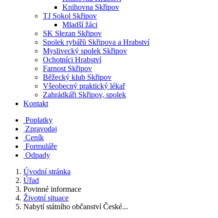
Knihovna Skřipov
TJ Sokol Skřipov
Mladší žáci
SK Slezan Skřipov
Spolek rybářů Skřipova a Hrabství
Myslivecký spolek Skřipov
Ochotníci Hrabství
Farnost Skřipov
Běžecký klub Skřipov
Všeobecný praktický lékař
Zahrádkáři Skřipov, spolek
Kontakt
Poplatky
Zpravodaj
Ceník
Formuláře
Odpady
Úvodní stránka
Úřad
Povinné informace
Životní situace
Nabytí státního občanství České...