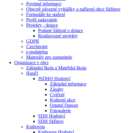
Povinné informace
Obecně závazné vyhlášky a nařízení obce Skřipov
Formuláře ke stažení
Profil zadavatele
Projekty - dotace
Podané žádosti o dotace
Realizované projekty
GDPR
Czechpoint
e-podatelna
Materiály pro zastupitele
Organizace v obci
Základní škola a Mateřská škola
Hasiči
JSDHO Hrabství
Základní informace
Zásahy
Cvičení
Kulturní akce
Ostatní činnost
Fotogalerie
SDH Hrabství
SDH Skřipov
Knihovna
Knihovna Hrabství