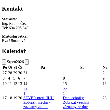
Kontakt
Starosta:
Ing. Radim Čech
Tel:
604 205 840
Místostarostka:
Eva Ulmanová
Kalendář
Srpen
2026
Po
Út
St
Čt
Pá
So
Ne
27
28
29
30
31
1
2
3
4
5
6
7
8
9
10
11
12
13
14
15
16
21
22
1
1
17
18
19
20
SEVER proti JIHU
Den techniky
23
Zobrazit všechny
Zobrazit všechny
záznamy ze dne
záznamy ze dne