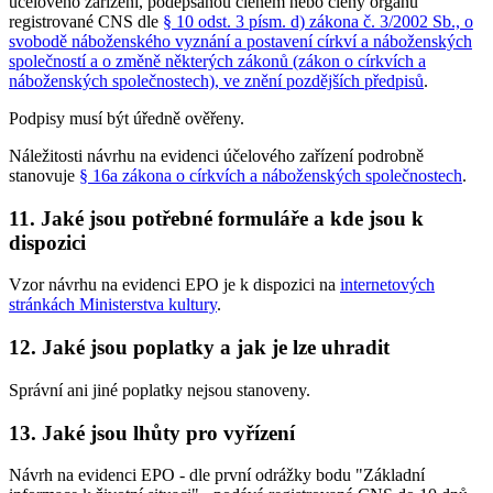
účelového zařízení, podepsanou členem nebo členy orgánu
registrované CNS dle
§ 10 odst. 3 písm. d) zákona č. 3/2002 Sb., o
svobodě náboženského vyznání a postavení církví a náboženských
společností a o změně některých zákonů (zákon o církvích a
náboženských společnostech), ve znění pozdějších předpisů
.
Podpisy musí být úředně ověřeny.
Náležitosti návrhu na evidenci účelového zařízení podrobně
stanovuje
§ 16a zákona o církvích a náboženských společnostech
.
11. Jaké jsou potřebné formuláře a kde jsou k
dispozici
Vzor návrhu na evidenci EPO je k dispozici na
internetových
stránkách Ministerstva kultury
.
12. Jaké jsou poplatky a jak je lze uhradit
Správní ani jiné poplatky nejsou stanoveny.
13. Jaké jsou lhůty pro vyřízení
Návrh na evidenci EPO - dle první odrážky bodu "Základní