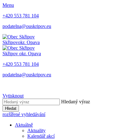
Menu
+420 553 781 104
podatelna@ouskripov.eu
Skřipov
okr. Opava
Skřipov
okr. Opava
+420 553 781 104
podatelna@ouskripov.eu
Vytisknout
Hledaný výraz
Hledat
rozšířené vyhledávání
Aktuálně
Aktuality
Kalendář akcí