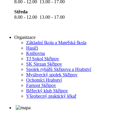
8.00 - 12.00 13.00 - 17.00
Středa
8.00 - 12.00 13.00 - 17.00
Organizace
Základní škola a Mateřská škola
Hasiči
Knihovna
TJ Sokol Skřipov
SK Slezan Skřipov
Spolek rybářů Skřipova a Hrabství
Myslivecký spolek Skřipov
Ochotníci Hrabství
Farnost Skřipov
Běžecký klub Skřipov
Všeobecný praktický lékař