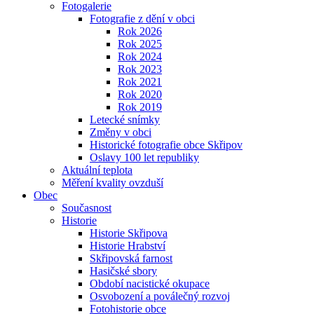
Fotogalerie
Fotografie z dění v obci
Rok 2026
Rok 2025
Rok 2024
Rok 2023
Rok 2021
Rok 2020
Rok 2019
Letecké snímky
Změny v obci
Historické fotografie obce Skřipov
Oslavy 100 let republiky
Aktuální teplota
Měření kvality ovzduší
Obec
Současnost
Historie
Historie Skřipova
Historie Hrabství
Skřipovská farnost
Hasičské sbory
Období nacistické okupace
Osvobození a poválečný rozvoj
Fotohistorie obce