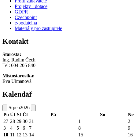
Profil zadavatele
Projekty - dotace
GDPR
Czechpoint
e-podatelna
Materiály pro zastupitele
Kontakt
Starosta:
Ing. Radim Čech
Tel:
604 205 840
Místostarostka:
Eva Ulmanová
Kalendář
Srpen
2026
Po
Út
St
Čt
Pá
So
Ne
27
28
29
30
31
1
2
3
4
5
6
7
8
9
10
11
12
13
14
15
16