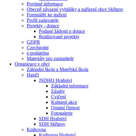
Povinné informace
Obecně závazné vyhlášky a nařízení obce Skřipov
Formuláře ke stažení
Profil zadavatele
Projekty - dotace
Podané žádosti o dotace
Realizované projekty
GDPR
Czechpoint
e-podatelna
Materiály pro zastupitele
Organizace v obci
Základní škola a Mateřská škola
Hasiči
JSDHO Hrabství
Základní informace
Zásahy
Cvičení
Kulturní akce
Ostatní činnost
Fotogalerie
SDH Hrabství
SDH Skřipov
Knihovna
Knihovna Hrabství