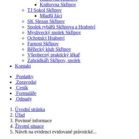
Knihovna Skřipov
TJ Sokol Skřipov
Mladší žáci
SK Slezan Skřipov
Spolek rybářů Skřipova a Hrabství
Myslivecký spolek Skřipov
Ochotníci Hrabství
Farnost Skřipov
Běžecký klub Skřipov
Všeobecný praktický lékař
Zahrádkáři Skřipov, spolek
Kontakt
Poplatky
Zpravodaj
Ceník
Formuláře
Odpady
Úvodní stránka
Úřad
Povinné informace
Životní situace
Návrh na evidenci evidované právnické...