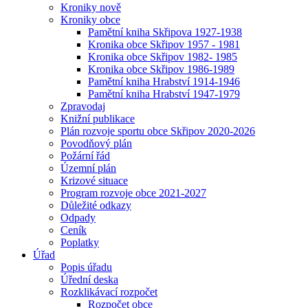
Kroniky nově
Kroniky obce
Pamětní kniha Skřipova 1927-1938
Kronika obce Skřipov 1957 - 1981
Kronika obce Skřipov 1982- 1985
Kronika obce Skřipov 1986-1989
Pamětní kniha Hrabství 1914-1946
Pamětní kniha Hrabství 1947-1979
Zpravodaj
Knižní publikace
Plán rozvoje sportu obce Skřipov 2020-2026
Povodňový plán
Požární řád
Územní plán
Krizové situace
Program rozvoje obce 2021-2027
Důležité odkazy
Odpady
Ceník
Poplatky
Úřad
Popis úřadu
Úřední deska
Rozklikávací rozpočet
Rozpočet obce