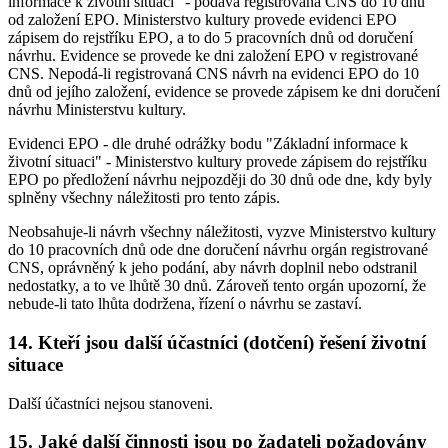
informace k životní situaci" - podává registrovaná CNS do 10 dnů
od založení EPO. Ministerstvo kultury provede evidenci EPO
zápisem do rejstříku EPO, a to do 5 pracovních dnů od doručení
návrhu. Evidence se provede ke dni založení EPO v registrované
CNS. Nepodá-li registrovaná CNS návrh na evidenci EPO do 10
dnů od jejího založení, evidence se provede zápisem ke dni doručení
návrhu Ministerstvu kultury.
Evidenci EPO - dle druhé odrážky bodu "Základní informace k
životní situaci" - Ministerstvo kultury provede zápisem do rejstříku
EPO po předložení návrhu nejpozději do 30 dnů ode dne, kdy byly
splněny všechny náležitosti pro tento zápis.
Neobsahuje-li návrh všechny náležitosti, vyzve Ministerstvo kultury
do 10 pracovních dnů ode dne doručení návrhu orgán registrované
CNS, oprávněný k jeho podání, aby návrh doplnil nebo odstranil
nedostatky, a to ve lhůtě 30 dnů. Zároveň tento orgán upozorní, že
nebude-li tato lhůta dodržena, řízení o návrhu se zastaví.
14. Kteří jsou další účastníci (dotčení) řešení životní
situace
Další účastníci nejsou stanoveni.
15. Jaké další činnosti jsou po žadateli požadovány