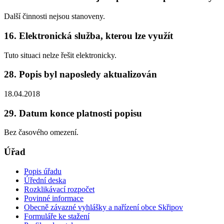
Další činnosti nejsou stanoveny.
16. Elektronická služba, kterou lze využít
Tuto situaci nelze řešit elektronicky.
28. Popis byl naposledy aktualizován
18.04.2018
29. Datum konce platnosti popisu
Bez časového omezení.
Úřad
Popis úřadu
Úřední deska
Rozklikávací rozpočet
Povinné informace
Obecně závazné vyhlášky a nařízení obce Skřipov
Formuláře ke stažení