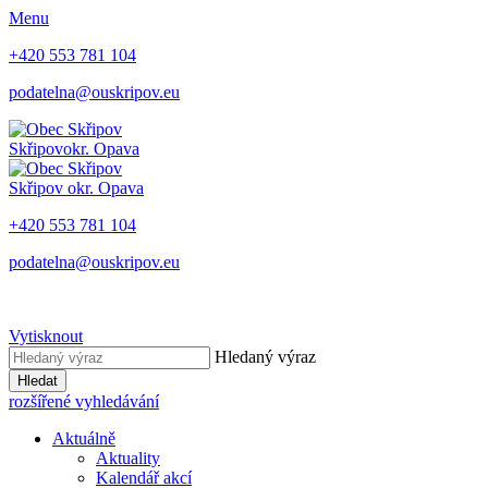
Menu
+420 553 781 104
podatelna@ouskripov.eu
Skřipov
okr. Opava
Skřipov
okr. Opava
+420 553 781 104
podatelna@ouskripov.eu
Vytisknout
Hledaný výraz
Hledat
rozšířené vyhledávání
Aktuálně
Aktuality
Kalendář akcí