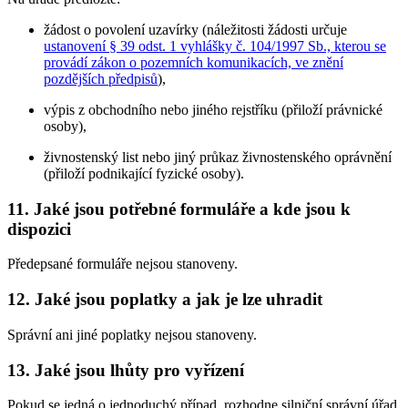
žádost o povolení uzavírky (náležitosti žádosti určuje
ustanovení § 39 odst. 1 vyhlášky č. 104/1997 Sb., kterou se
provádí zákon o pozemních komunikacích, ve znění
pozdějších předpisů
),
výpis z obchodního nebo jiného rejstříku (přiloží právnické
osoby),
živnostenský list nebo jiný průkaz živnostenského oprávnění
(přiloží podnikající fyzické osoby).
11. Jaké jsou potřebné formuláře a kde jsou k
dispozici
Předepsané formuláře nejsou stanoveny.
12. Jaké jsou poplatky a jak je lze uhradit
Správní ani jiné poplatky nejsou stanoveny.
13. Jaké jsou lhůty pro vyřízení
Pokud se jedná o jednoduchý případ, rozhodne silniční správní úřad