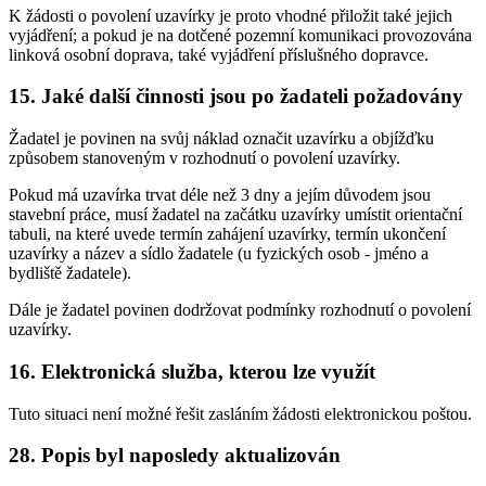
K žádosti o povolení uzavírky je proto vhodné přiložit také jejich
vyjádření; a pokud je na dotčené pozemní komunikaci provozována
linková osobní doprava, také vyjádření příslušného dopravce.
15. Jaké další činnosti jsou po žadateli požadovány
Žadatel je povinen na svůj náklad označit uzavírku a objížďku
způsobem stanoveným v rozhodnutí o povolení uzavírky.
Pokud má uzavírka trvat déle než 3 dny a jejím důvodem jsou
stavební práce, musí žadatel na začátku uzavírky umístit orientační
tabuli, na které uvede termín zahájení uzavírky, termín ukončení
uzavírky a název a sídlo žadatele (u fyzických osob - jméno a
bydliště žadatele).
Dále je žadatel povinen dodržovat podmínky rozhodnutí o povolení
uzavírky.
16. Elektronická služba, kterou lze využít
Tuto situaci není možné řešit zasláním žádosti elektronickou poštou.
28. Popis byl naposledy aktualizován