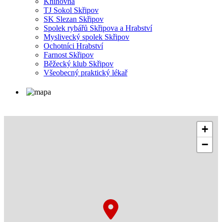
Knihovna
TJ Sokol Skřipov
SK Slezan Skřipov
Spolek rybářů Skřipova a Hrabství
Myslivecký spolek Skřipov
Ochotníci Hrabství
Farnost Skřipov
Běžecký klub Skřipov
Všeobecný praktický lékař
+
−