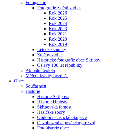
Fotogalerie
Fotografie z dění v obci
Rok 2026
Rok 2025
Rok 2024
Rok 2023
Rok 2021
Rok 2020
Rok 2019
Letecké snímky
Změny v obci
Historické fotografie obce Skřipov
Oslavy 100 let republiky
Aktuální teplota
Měření kvality ovzduší
Obec
Současnost
Historie
Historie Skřipova
Historie Hrabství
Skřipovská farnost
Hasičské sbory
Období nacistické okupace
Osvobození a poválečný rozvoj
Fotohistorie obce