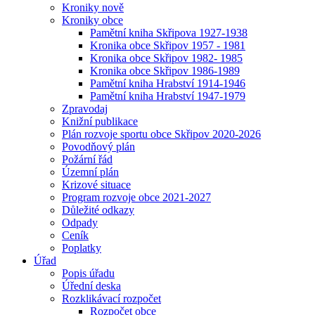
Kroniky nově
Kroniky obce
Pamětní kniha Skřipova 1927-1938
Kronika obce Skřipov 1957 - 1981
Kronika obce Skřipov 1982- 1985
Kronika obce Skřipov 1986-1989
Pamětní kniha Hrabství 1914-1946
Pamětní kniha Hrabství 1947-1979
Zpravodaj
Knižní publikace
Plán rozvoje sportu obce Skřipov 2020-2026
Povodňový plán
Požární řád
Územní plán
Krizové situace
Program rozvoje obce 2021-2027
Důležité odkazy
Odpady
Ceník
Poplatky
Úřad
Popis úřadu
Úřední deska
Rozklikávací rozpočet
Rozpočet obce