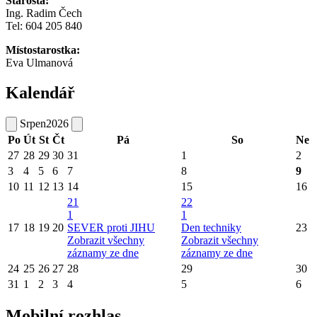
Starosta:
Ing. Radim Čech
Tel:
604 205 840
Místostarostka:
Eva Ulmanová
Kalendář
Srpen
2026
Po
Út
St
Čt
Pá
So
Ne
27
28
29
30
31
1
2
3
4
5
6
7
8
9
10
11
12
13
14
15
16
21
22
1
1
17
18
19
20
SEVER proti JIHU
Den techniky
23
Zobrazit všechny
Zobrazit všechny
záznamy ze dne
záznamy ze dne
24
25
26
27
28
29
30
31
1
2
3
4
5
6
Mobilní rozhlas