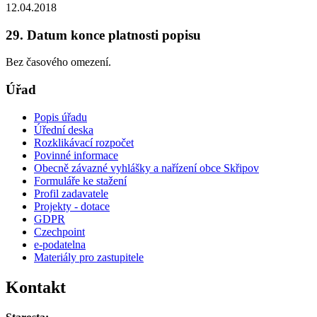
12.04.2018
29. Datum konce platnosti popisu
Bez časového omezení.
Úřad
Popis úřadu
Úřední deska
Rozklikávací rozpočet
Povinné informace
Obecně závazné vyhlášky a nařízení obce Skřipov
Formuláře ke stažení
Profil zadavatele
Projekty - dotace
GDPR
Czechpoint
e-podatelna
Materiály pro zastupitele
Kontakt