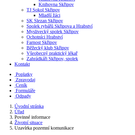
Knihovna Skřipov
TJ Sokol Skřipov
Mladší žáci
SK Slezan Skřipov
Spolek rybářů Skřipova a Hrabství
Myslivecký spolek Skřipov
Ochotníci Hrabství
Farnost Skřipov
Běžecký klub Skřipov
Všeobecný praktický lékař
Zahrádkáři Skřipov, spolek
Kontakt
Poplatky
Zpravodaj
Ceník
Formuláře
Odpady
Úvodní stránka
Úřad
Povinné informace
Životní situace
Uzavírka pozemní komunikace