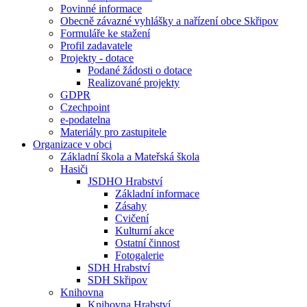
Povinné informace
Obecně závazné vyhlášky a nařízení obce Skřipov
Formuláře ke stažení
Profil zadavatele
Projekty - dotace
Podané žádosti o dotace
Realizované projekty
GDPR
Czechpoint
e-podatelna
Materiály pro zastupitele
Organizace v obci
Základní škola a Mateřská škola
Hasiči
JSDHO Hrabství
Základní informace
Zásahy
Cvičení
Kulturní akce
Ostatní činnost
Fotogalerie
SDH Hrabství
SDH Skřipov
Knihovna
Knihovna Hrabství