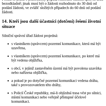
bezodkladně; jinak musí být o žádosti rozhodnuto do 30 dnů od
podání žádosti, ve zvlášť složitých případech do 60 dnů od podání
žádosti.
14. Kteří jsou další účastníci (dotčení) řešení životní
situace
Silniční správní úřad žádost projedná:
s vlastníkem (správcem) pozemní komunikace, která má být
uzavřena,
s vlastníkem (správcem) pozemní komunikace, po které má
být vedena objížďka,
s obcí, v jejímž zastavěném území má být povolena uzavírka
nebo nařízena objížďka,
a pokud je po dotyčné pozemní komunikaci vedena dráha,
také s provozovatelem této dráhy,
s Policií České republiky, má-li objízdná trasa vést po silnici,
místní komunikaci nebo veřejně přístupné účelové
komunikaci.