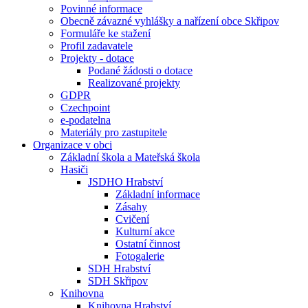
Povinné informace
Obecně závazné vyhlášky a nařízení obce Skřipov
Formuláře ke stažení
Profil zadavatele
Projekty - dotace
Podané žádosti o dotace
Realizované projekty
GDPR
Czechpoint
e-podatelna
Materiály pro zastupitele
Organizace v obci
Základní škola a Mateřská škola
Hasiči
JSDHO Hrabství
Základní informace
Zásahy
Cvičení
Kulturní akce
Ostatní činnost
Fotogalerie
SDH Hrabství
SDH Skřipov
Knihovna
Knihovna Hrabství