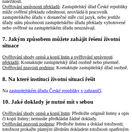
náležitostí
.
Ověřování správnosti překladů
: Zastupitelský úřad České republiky
může ověření překladu odmítnout, neovládá-li pracovník
zastupitelského úřadu v dostatečné míře cizí jazyk, nebo jestliže
úřady státu působnosti zastupitelského úřadu překlady vyhotovené
nebo ověřené na zastupitelském úřadu neuznávají
.
7. Jakým způsobem můžete zahájit řešení životní
situace
Ověřování shody opisů a kopií listin a ověřování správnosti
překladů
: Kontaktujte zastupitelský úřad osobně nebo písemně
.
Ověřování pravosti podpisu
: Kontaktujte zastupitelský úřad osobně
.
8. Na které instituci životní situaci řešit
Na
zastupitelském úřadu České republiky v zahraničí
.
10. Jaké doklady je nutné mít s sebou
Ověřování shody opisů a kopií listin
: Předložte originál listiny a opis
či kopii listiny; nemusíte předkládat žádné doklady
.
Ověřování pravosti podpisu
: Předložte listinu a doklad totožnosti;
totožnost prokažte platným úředním dokladem totožnosti opatřeným