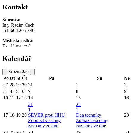
Kontakt
Starosta:
Ing. Radim Čech
Tel:
604 205 840
Místostarostka:
Eva Ulmanová
Kalendář
Srpen
2026
Po
Út
St
Čt
Pá
So
Ne
27
28
29
30
31
1
2
3
4
5
6
7
8
9
10
11
12
13
14
15
16
21
22
1
1
17
18
19
20
SEVER proti JIHU
Den techniky
23
Zobrazit všechny
Zobrazit všechny
záznamy ze dne
záznamy ze dne
24
25
26
27
28
29
30