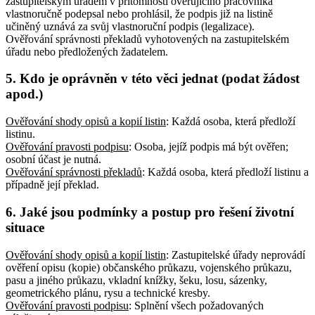
zastupitelským úřadem v přítomnosti ověřujícího pracovníka
vlastnoručně podepsal nebo prohlásil, že podpis již na listině
učiněný uznává za svůj vlastnoruční podpis (legalizace).
Ověřování správnosti překladů vyhotovených na zastupitelském
úřadu nebo předložených žadatelem.
5. Kdo je oprávněn v této věci jednat (podat žádost
apod.)
Ověřování shody opisů a kopií listin
: Každá osoba, která předloží
listinu
.
Ověřování pravosti podpisu
: Osoba, jejíž podpis má být ověřen;
osobní účast je nutná
.
Ověřování správnosti překladů
: Každá osoba, která předloží listinu a
případně její překlad
.
6. Jaké jsou podmínky a postup pro řešení životní
situace
Ověřování shody opisů a kopií listin
: Zastupitelské úřady neprovádí
ověření opisu (kopie) občanského průkazu, vojenského průkazu,
pasu a jiného průkazu, vkladní knížky, šeku, losu, sázenky,
geometrického plánu, rysu a technické kresby
.
Ověřování pravosti podpisu
: Splnění všech požadovaných