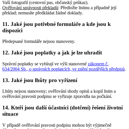
Vaší fotografií (cestovní pas, občanský průkaz)
.
Ověřování správnosti překladů
: Předložte listinu a případně její
překlad; nemusíte předkládat žádné doklady
.
11. Jaké jsou potřebné formuláře a kde jsou k
dispozici
Předepsané formuláře nejsou stanoveny.
12. Jaké jsou poplatky a jak je lze uhradit
Správní poplatky se vybírají ve výši stanovené
zákonem č.
634/2004 Sb., o správních poplatcích, ve znění pozdějších předpisů
.
13. Jaké jsou lhůty pro vyřízení
Lhůty nejsou stanoveny; ověřování shody opisů a kopií listin a
ověřování pravosti podpisu se vyřizuje zpravidla na počkání.
14. Kteří jsou další účastníci (dotčení) řešení životní
situace
V případě ověřování pravosti podpisu mohou být výjimečně