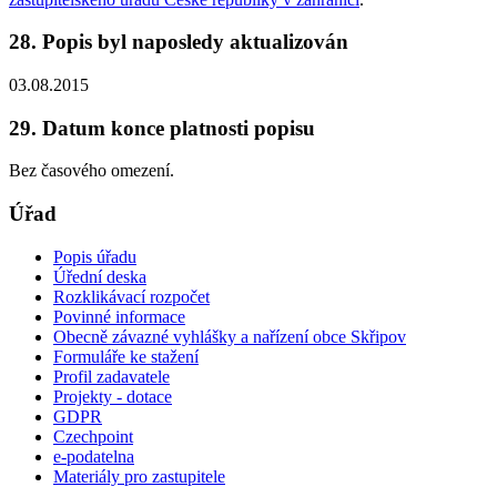
28. Popis byl naposledy aktualizován
03.08.2015
29. Datum konce platnosti popisu
Bez časového omezení.
Úřad
Popis úřadu
Úřední deska
Rozklikávací rozpočet
Povinné informace
Obecně závazné vyhlášky a nařízení obce Skřipov
Formuláře ke stažení
Profil zadavatele
Projekty - dotace
GDPR
Czechpoint
e-podatelna
Materiály pro zastupitele