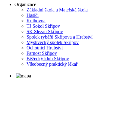
Organizace
Základní škola a Mateřská škola
Hasiči
Knihovna
TJ Sokol Skřipov
SK Slezan Skřipov
Spolek rybářů Skřipova a Hrabství
Myslivecký spolek Skřipov
Ochotníci Hrabství
Farnost Skřipov
Běžecký klub Skřipov
Všeobecný praktický lékař