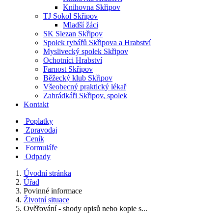
Knihovna Skřipov
TJ Sokol Skřipov
Mladší žáci
SK Slezan Skřipov
Spolek rybářů Skřipova a Hrabství
Myslivecký spolek Skřipov
Ochotníci Hrabství
Farnost Skřipov
Běžecký klub Skřipov
Všeobecný praktický lékař
Zahrádkáři Skřipov, spolek
Kontakt
Poplatky
Zpravodaj
Ceník
Formuláře
Odpady
Úvodní stránka
Úřad
Povinné informace
Životní situace
Ověřování - shody opisů nebo kopie s...