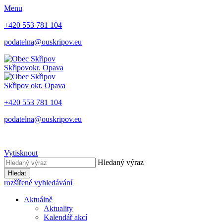
Menu
+420 553 781 104
podatelna@ouskripov.eu
Skřipov
okr. Opava
Skřipov
okr. Opava
+420 553 781 104
podatelna@ouskripov.eu
Vytisknout
Hledaný výraz
Hledat
rozšířené vyhledávání
Aktuálně
Aktuality
Kalendář akcí