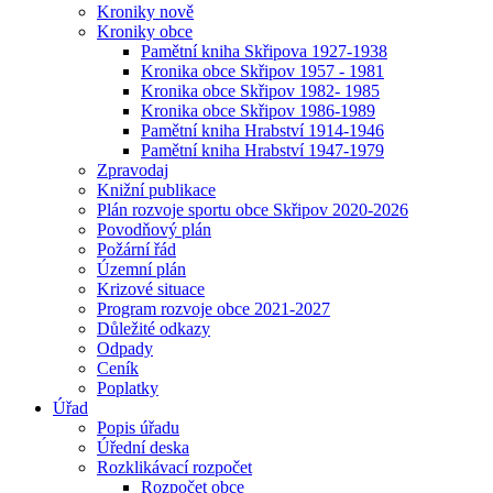
Kroniky nově
Kroniky obce
Pamětní kniha Skřipova 1927-1938
Kronika obce Skřipov 1957 - 1981
Kronika obce Skřipov 1982- 1985
Kronika obce Skřipov 1986-1989
Pamětní kniha Hrabství 1914-1946
Pamětní kniha Hrabství 1947-1979
Zpravodaj
Knižní publikace
Plán rozvoje sportu obce Skřipov 2020-2026
Povodňový plán
Požární řád
Územní plán
Krizové situace
Program rozvoje obce 2021-2027
Důležité odkazy
Odpady
Ceník
Poplatky
Úřad
Popis úřadu
Úřední deska
Rozklikávací rozpočet
Rozpočet obce