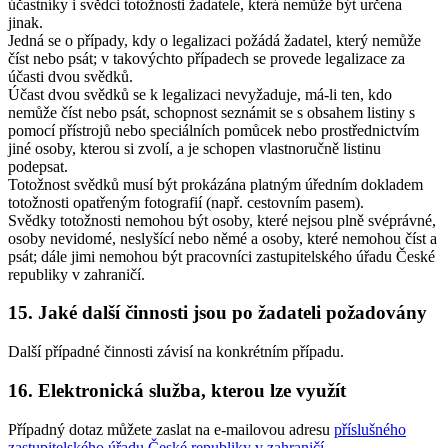
účastníky i svědci totožnosti žadatele, která nemůže být určena
jinak.
Jedná se o případy, kdy o legalizaci požádá žadatel, který nemůže
číst nebo psát; v takovýchto případech se provede legalizace za
účasti dvou svědků.
Účast dvou svědků se k legalizaci nevyžaduje, má-li ten, kdo
nemůže číst nebo psát, schopnost seznámit se s obsahem listiny s
pomocí přístrojů nebo speciálních pomůcek nebo prostřednictvím
jiné osoby, kterou si zvolí, a je schopen vlastnoručně listinu
podepsat.
Totožnost svědků musí být prokázána platným úředním dokladem
totožnosti opatřeným fotografií (např. cestovním pasem).
Svědky totožnosti nemohou být osoby, které nejsou plně svéprávné,
osoby nevidomé, neslyšící nebo němé a osoby, které nemohou číst a
psát; dále jimi nemohou být pracovníci zastupitelského úřadu České
republiky v zahraničí.
15. Jaké další činnosti jsou po žadateli požadovány
Další případné činnosti závisí na konkrétním případu.
16. Elektronická služba, kterou lze využít
Případný dotaz můžete zaslat na e-mailovou adresu
příslušného
zastupitelského úřadu České republiky v zahraničí
.