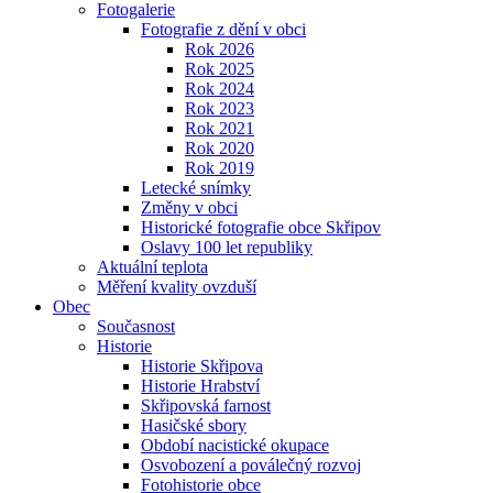
Fotogalerie
Fotografie z dění v obci
Rok 2026
Rok 2025
Rok 2024
Rok 2023
Rok 2021
Rok 2020
Rok 2019
Letecké snímky
Změny v obci
Historické fotografie obce Skřipov
Oslavy 100 let republiky
Aktuální teplota
Měření kvality ovzduší
Obec
Současnost
Historie
Historie Skřipova
Historie Hrabství
Skřipovská farnost
Hasičské sbory
Období nacistické okupace
Osvobození a poválečný rozvoj
Fotohistorie obce