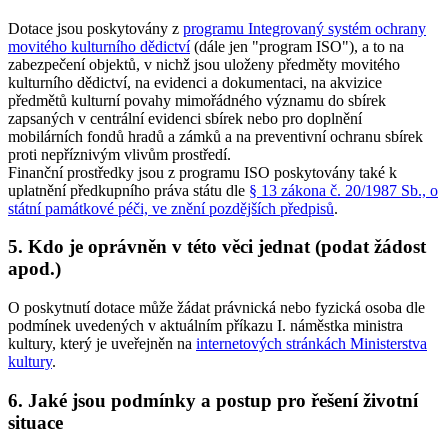
Dotace jsou poskytovány z
programu Integrovaný systém ochrany
movitého kulturního dědictví
(dále jen "program ISO"), a to na
zabezpečení objektů, v nichž jsou uloženy předměty movitého
kulturního dědictví, na evidenci a dokumentaci, na akvizice
předmětů kulturní povahy mimořádného významu do sbírek
zapsaných v centrální evidenci sbírek nebo pro doplnění
mobilárních fondů hradů a zámků a na preventivní ochranu sbírek
proti nepříznivým vlivům prostředí.
Finanční prostředky jsou z programu ISO poskytovány také k
uplatnění předkupního práva státu dle
§ 13 zákona č. 20/1987 Sb., o
státní památkové péči, ve znění pozdějších předpisů
.
5. Kdo je oprávněn v této věci jednat (podat žádost
apod.)
O poskytnutí dotace může žádat právnická nebo fyzická osoba dle
podmínek uvedených v aktuálním příkazu I. náměstka ministra
kultury, který je uveřejněn na
internetových stránkách Ministerstva
kultury
.
6. Jaké jsou podmínky a postup pro řešení životní
situace