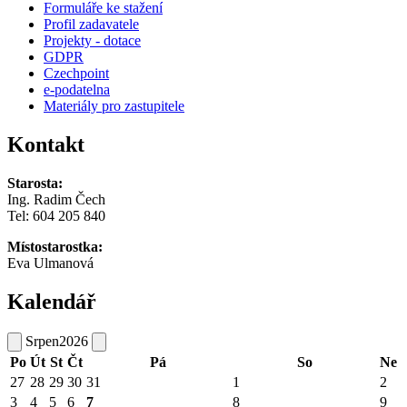
Formuláře ke stažení
Profil zadavatele
Projekty - dotace
GDPR
Czechpoint
e-podatelna
Materiály pro zastupitele
Kontakt
Starosta:
Ing. Radim Čech
Tel:
604 205 840
Místostarostka:
Eva Ulmanová
Kalendář
Srpen
2026
Po
Út
St
Čt
Pá
So
Ne
27
28
29
30
31
1
2
3
4
5
6
7
8
9