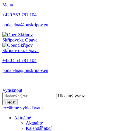
Menu
+420 553 781 104
podatelna@ouskripov.eu
Skřipov
okr. Opava
Skřipov
okr. Opava
+420 553 781 104
podatelna@ouskripov.eu
Vytisknout
Hledaný výraz
Hledat
rozšířené vyhledávání
Aktuálně
Aktuality
Kalendář akcí