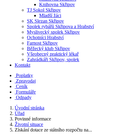
Knihovna Skřipov
TJ Sokol Skřipov
Mladší žáci
SK Slezan Skřipov
Spolek rybářů Skřipova a Hrabství
Myslivecký spolek Skřipov
Ochotníci Hrabství
Farnost Skřipov
Běžecký klub Skřipov
Všeobecný praktický lékař
Zahrádkáři Skřipov, spolek
Kontakt
Poplatky
Zpravodaj
Ceník
Formuláře
Odpady
Úvodní stránka
Úřad
Povinné informace
Životní situace
Získání dotace ze státního rozpočtu na...