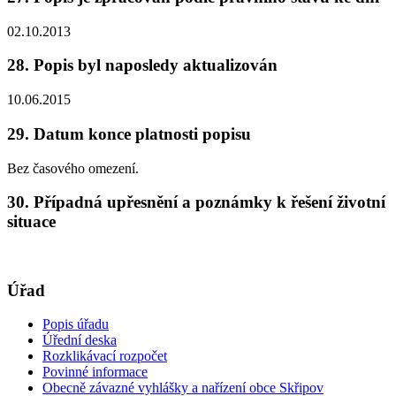
02.10.2013
28. Popis byl naposledy aktualizován
10.06.2015
29. Datum konce platnosti popisu
Bez časového omezení.
30. Případná upřesnění a poznámky k řešení životní
situace
Úřad
Popis úřadu
Úřední deska
Rozklikávací rozpočet
Povinné informace
Obecně závazné vyhlášky a nařízení obce Skřipov