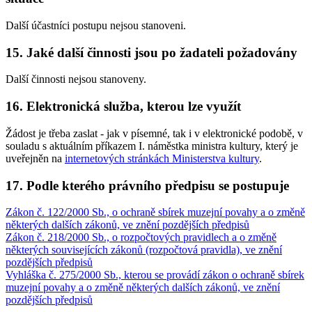
Další účastníci postupu nejsou stanoveni.
15. Jaké další činnosti jsou po žadateli požadovány
Další činnosti nejsou stanoveny.
16. Elektronická služba, kterou lze využít
Žádost je třeba zaslat - jak v písemné, tak i v elektronické podobě, v
souladu s aktuálním příkazem I. náměstka ministra kultury, který je
uveřejněn na
internetových stránkách Ministerstva kultury
.
17. Podle kterého právního předpisu se postupuje
Zákon č. 122/2000 Sb., o ochraně sbírek muzejní povahy a o změně
některých dalších zákonů, ve znění pozdějších předpisů
Zákon č. 218/2000 Sb., o rozpočtových pravidlech a o změně
některých souvisejících zákonů (rozpočtová pravidla), ve znění
pozdějších předpisů
Vyhláška č. 275/2000 Sb., kterou se provádí zákon o ochraně sbírek
muzejní povahy a o změně některých dalších zákonů, ve znění
pozdějších předpisů