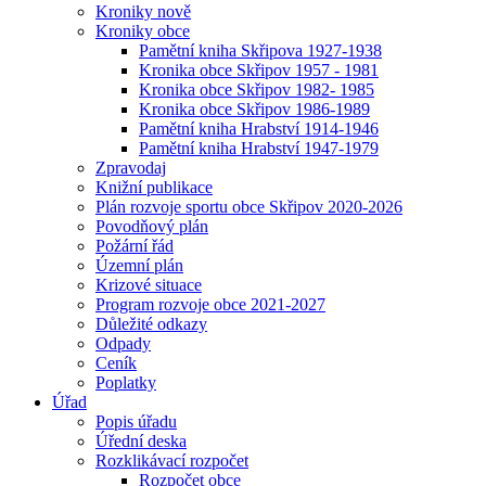
Kroniky nově
Kroniky obce
Pamětní kniha Skřipova 1927-1938
Kronika obce Skřipov 1957 - 1981
Kronika obce Skřipov 1982- 1985
Kronika obce Skřipov 1986-1989
Pamětní kniha Hrabství 1914-1946
Pamětní kniha Hrabství 1947-1979
Zpravodaj
Knižní publikace
Plán rozvoje sportu obce Skřipov 2020-2026
Povodňový plán
Požární řád
Územní plán
Krizové situace
Program rozvoje obce 2021-2027
Důležité odkazy
Odpady
Ceník
Poplatky
Úřad
Popis úřadu
Úřední deska
Rozklikávací rozpočet
Rozpočet obce