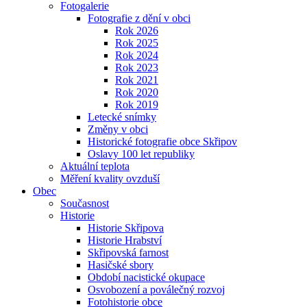
Fotogalerie
Fotografie z dění v obci
Rok 2026
Rok 2025
Rok 2024
Rok 2023
Rok 2021
Rok 2020
Rok 2019
Letecké snímky
Změny v obci
Historické fotografie obce Skřipov
Oslavy 100 let republiky
Aktuální teplota
Měření kvality ovzduší
Obec
Současnost
Historie
Historie Skřipova
Historie Hrabství
Skřipovská farnost
Hasičské sbory
Období nacistické okupace
Osvobození a poválečný rozvoj
Fotohistorie obce