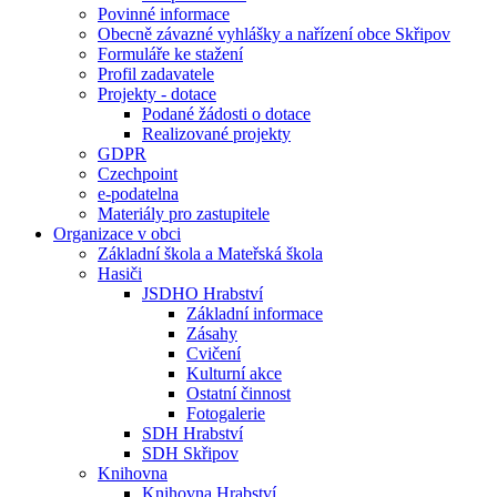
Povinné informace
Obecně závazné vyhlášky a nařízení obce Skřipov
Formuláře ke stažení
Profil zadavatele
Projekty - dotace
Podané žádosti o dotace
Realizované projekty
GDPR
Czechpoint
e-podatelna
Materiály pro zastupitele
Organizace v obci
Základní škola a Mateřská škola
Hasiči
JSDHO Hrabství
Základní informace
Zásahy
Cvičení
Kulturní akce
Ostatní činnost
Fotogalerie
SDH Hrabství
SDH Skřipov
Knihovna
Knihovna Hrabství