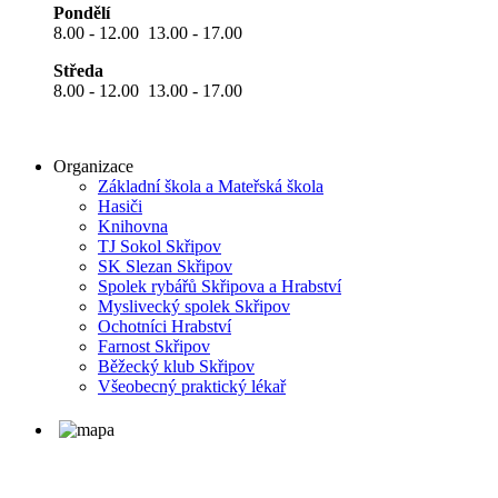
Pondělí
8.00 - 12.00 13.00 - 17.00
Středa
8.00 - 12.00 13.00 - 17.00
Organizace
Základní škola a Mateřská škola
Hasiči
Knihovna
TJ Sokol Skřipov
SK Slezan Skřipov
Spolek rybářů Skřipova a Hrabství
Myslivecký spolek Skřipov
Ochotníci Hrabství
Farnost Skřipov
Běžecký klub Skřipov
Všeobecný praktický lékař