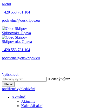
Menu
+420 553 781 104
podatelna@ouskripov.eu
Skřipov
okr. Opava
Skřipov
okr. Opava
+420 553 781 104
podatelna@ouskripov.eu
Vytisknout
Hledaný výraz
Hledat
rozšířené vyhledávání
Aktuálně
Aktuality
Kalendář akcí