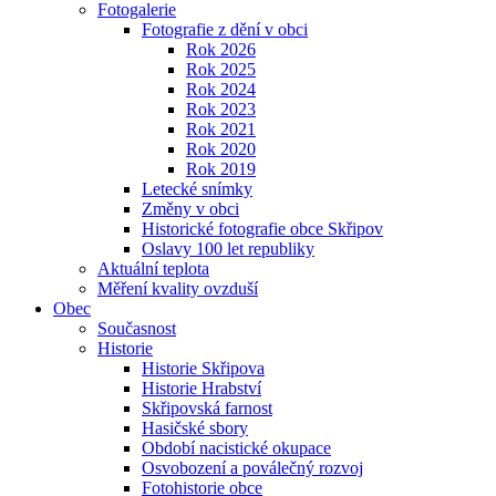
Fotogalerie
Fotografie z dění v obci
Rok 2026
Rok 2025
Rok 2024
Rok 2023
Rok 2021
Rok 2020
Rok 2019
Letecké snímky
Změny v obci
Historické fotografie obce Skřipov
Oslavy 100 let republiky
Aktuální teplota
Měření kvality ovzduší
Obec
Současnost
Historie
Historie Skřipova
Historie Hrabství
Skřipovská farnost
Hasičské sbory
Období nacistické okupace
Osvobození a poválečný rozvoj
Fotohistorie obce