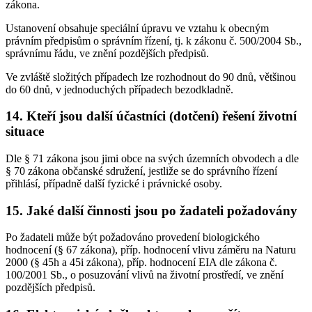
zákona.
Ustanovení obsahuje speciální úpravu ve vztahu k obecným
právním předpisům o správním řízení, tj. k zákonu č. 500/2004 Sb.,
správnímu řádu, ve znění pozdějších předpisů.
Ve zvláště složitých případech lze rozhodnout do 90 dnů, většinou
do 60 dnů, v jednoduchých případech bezodkladně.
14. Kteří jsou další účastníci (dotčení) řešení životní
situace
Dle § 71 zákona jsou jimi obce na svých územních obvodech a dle
§ 70 zákona občanské sdružení, jestliže se do správního řízení
přihlásí, případně další fyzické i právnické osoby.
15. Jaké další činnosti jsou po žadateli požadovány
Po žadateli může být požadováno provedení biologického
hodnocení (§ 67 zákona), příp. hodnocení vlivu záměru na Naturu
2000 (§ 45h a 45i zákona), příp. hodnocení EIA dle zákona č.
100/2001 Sb., o posuzování vlivů na životní prostředí, ve znění
pozdějších předpisů.