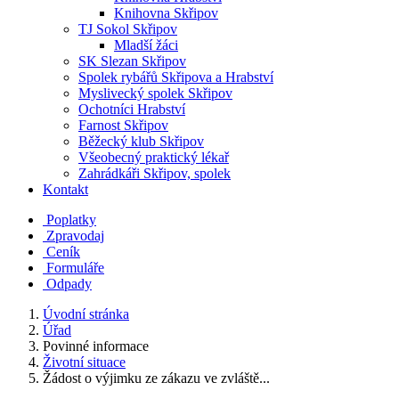
Knihovna Skřipov
TJ Sokol Skřipov
Mladší žáci
SK Slezan Skřipov
Spolek rybářů Skřipova a Hrabství
Myslivecký spolek Skřipov
Ochotníci Hrabství
Farnost Skřipov
Běžecký klub Skřipov
Všeobecný praktický lékař
Zahrádkáři Skřipov, spolek
Kontakt
Poplatky
Zpravodaj
Ceník
Formuláře
Odpady
Úvodní stránka
Úřad
Povinné informace
Životní situace
Žádost o výjimku ze zákazu ve zvláště...