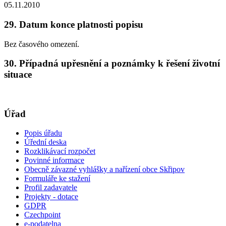
05.11.2010
29. Datum konce platnosti popisu
Bez časového omezení.
30. Případná upřesnění a poznámky k řešení životní
situace
Úřad
Popis úřadu
Úřední deska
Rozklikávací rozpočet
Povinné informace
Obecně závazné vyhlášky a nařízení obce Skřipov
Formuláře ke stažení
Profil zadavatele
Projekty - dotace
GDPR
Czechpoint
e-podatelna