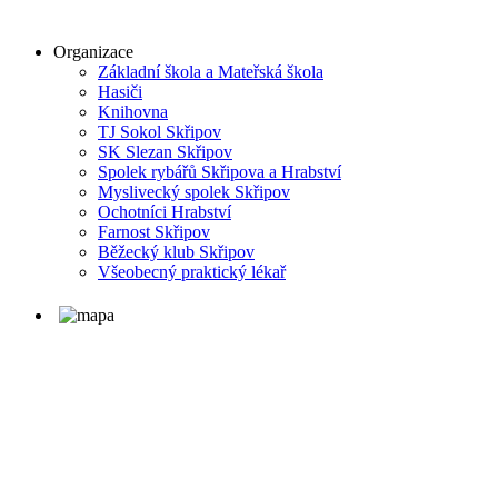
Organizace
Základní škola a Mateřská škola
Hasiči
Knihovna
TJ Sokol Skřipov
SK Slezan Skřipov
Spolek rybářů Skřipova a Hrabství
Myslivecký spolek Skřipov
Ochotníci Hrabství
Farnost Skřipov
Běžecký klub Skřipov
Všeobecný praktický lékař