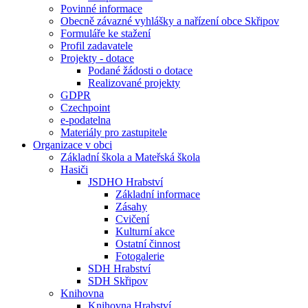
Povinné informace
Obecně závazné vyhlášky a nařízení obce Skřipov
Formuláře ke stažení
Profil zadavatele
Projekty - dotace
Podané žádosti o dotace
Realizované projekty
GDPR
Czechpoint
e-podatelna
Materiály pro zastupitele
Organizace v obci
Základní škola a Mateřská škola
Hasiči
JSDHO Hrabství
Základní informace
Zásahy
Cvičení
Kulturní akce
Ostatní činnost
Fotogalerie
SDH Hrabství
SDH Skřipov
Knihovna
Knihovna Hrabství