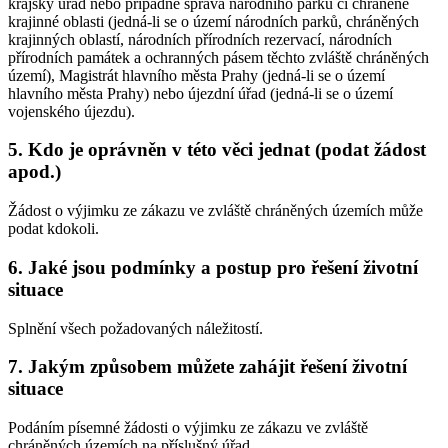
krajský úřad nebo případně správa národního parku či chráněné
krajinné oblasti (jedná-li se o území národních parků, chráněných
krajinných oblastí, národních přírodních rezervací, národních
přírodních památek a ochranných pásem těchto zvláště chráněných
území), Magistrát hlavního města Prahy (jedná-li se o území
hlavního města Prahy) nebo újezdní úřad (jedná-li se o území
vojenského újezdu).
5. Kdo je oprávněn v této věci jednat (podat žádost
apod.)
Žádost o výjimku ze zákazu ve zvláště chráněných územích může
podat kdokoli.
6. Jaké jsou podmínky a postup pro řešení životní
situace
Splnění všech požadovaných náležitostí.
7. Jakým způsobem můžete zahájit řešení životní
situace
Podáním písemné žádosti o výjimku ze zákazu ve zvláště
chráněných územích na příslušný úřad.