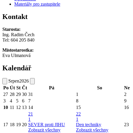
Materiály pro zastupitele
Kontakt
Starosta:
Ing. Radim Čech
Tel:
604 205 840
Místostarostka:
Eva Ulmanová
Kalendář
Srpen
2026
Po
Út
St
Čt
Pá
So
Ne
27
28
29
30
31
1
2
3
4
5
6
7
8
9
10
11
12
13
14
15
16
21
22
1
1
17
18
19
20
SEVER proti JIHU
Den techniky
23
Zobrazit všechny
Zobrazit všechny