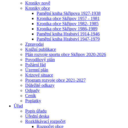
Kroniky nově
Kroniky obce
Pamětní kniha Skřipova 1927-1938
Kronika obce Skřipov 1957 - 1981
Kronika obce Skřipov 1982- 1985
Kronika obce Skřipov 1986-1989
Pamětní kniha Hrabství 1914-1946
Pamětní kniha Hrabství 1947-1979
Zpravodaj
Knižní publikace
Plán rozvoje sportu obce Skřipov 2020-2026
Povodňový plán
Požární řád
Územní plán
Krizové situace
Program rozvoje obce 2021-2027
Důležité odkazy
Odpady
Ceník
Poplatky
Úřad
Popis úřadu
Úřední deska
Rozklikávací rozpočet
Rozpočet obce