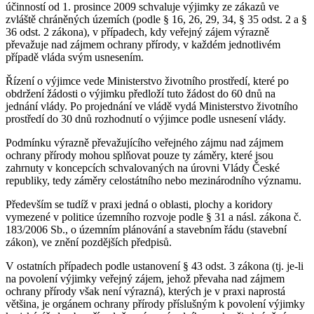
účinností od 1. prosince 2009 schvaluje výjimky ze zákazů ve
zvláště chráněných územích (podle § 16, 26, 29, 34, § 35 odst. 2 a §
36 odst. 2 zákona), v případech, kdy veřejný zájem výrazně
převažuje nad zájmem ochrany přírody, v každém jednotlivém
případě vláda svým usnesením.
Řízení o výjimce vede Ministerstvo životního prostředí, které po
obdržení žádosti o výjimku předloží tuto žádost do 60 dnů na
jednání vlády. Po projednání ve vládě vydá Ministerstvo životního
prostředí do 30 dnů rozhodnutí o výjimce podle usnesení vlády.
Podmínku výrazně převažujícího veřejného zájmu nad zájmem
ochrany přírody mohou splňovat pouze ty záměry, které jsou
zahrnuty v koncepcích schvalovaných na úrovni Vlády České
republiky, tedy záměry celostátního nebo mezinárodního významu.
Především se tudíž v praxi jedná o oblasti, plochy a koridory
vymezené v politice územního rozvoje podle § 31 a násl. zákona č.
183/2006 Sb., o územním plánování a stavebním řádu (stavební
zákon), ve znění pozdějších předpisů.
V ostatních případech podle ustanovení § 43 odst. 3 zákona (tj. je-li
na povolení výjimky veřejný zájem, jehož převaha nad zájmem
ochrany přírody však není výrazná), kterých je v praxi naprostá
většina, je orgánem ochrany přírody příslušným k povolení výjimky