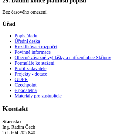
29. Datum konce platnosti popisu
Bez časového omezení.
Úřad
Popis úřadu
Úřední deska
Rozklikávací rozpočet
Povinné informace
Obecně závazné vyhlášky a nařízení obce Skřipov
Formuláře ke stažení
Profil zadavatele
Projekty - dotace
GDPR
Czechpoint
e-podatelna
Materiály pro zastupitele
Kontakt
Starosta:
Ing. Radim Čech
Tel:
604 205 840