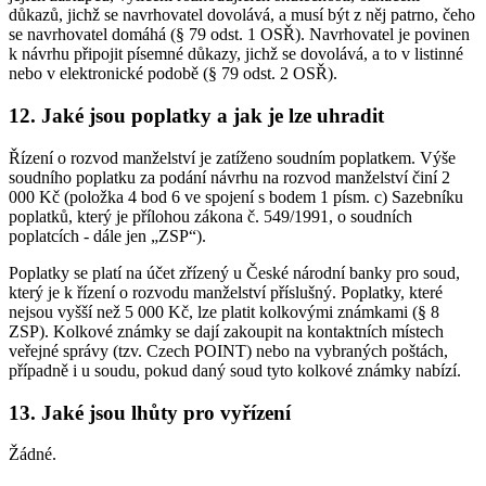
důkazů, jichž se navrhovatel dovolává, a musí být z něj patrno, čeho
se navrhovatel domáhá (§ 79 odst. 1 OSŘ). Navrhovatel je povinen
k návrhu připojit písemné důkazy, jichž se dovolává, a to v listinné
nebo v elektronické podobě (§ 79 odst. 2 OSŘ).
12. Jaké jsou poplatky a jak je lze uhradit
Řízení o rozvod manželství je zatíženo soudním poplatkem. Výše
soudního poplatku za podání návrhu na rozvod manželství činí 2
000 Kč (položka 4 bod 6 ve spojení s bodem 1 písm. c) Sazebníku
poplatků, který je přílohou zákona č. 549/1991, o soudních
poplatcích - dále jen „ZSP“).
Poplatky se platí na účet zřízený u České národní banky pro soud,
který je k řízení o rozvodu manželství příslušný. Poplatky, které
nejsou vyšší než 5 000 Kč, lze platit kolkovými známkami (§ 8
ZSP). Kolkové známky se dají zakoupit na kontaktních místech
veřejné správy (tzv. Czech POINT) nebo na vybraných poštách,
případně i u soudu, pokud daný soud tyto kolkové známky nabízí.
13. Jaké jsou lhůty pro vyřízení
Žádné.