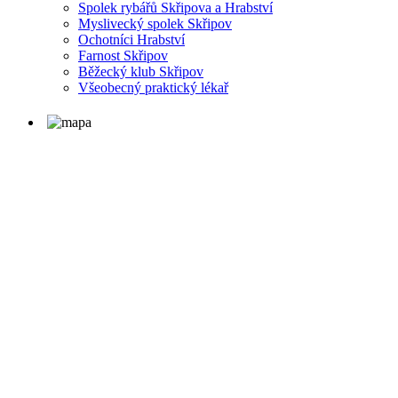
Spolek rybářů Skřipova a Hrabství
Myslivecký spolek Skřipov
Ochotníci Hrabství
Farnost Skřipov
Běžecký klub Skřipov
Všeobecný praktický lékař