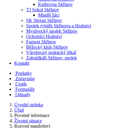
Knihovna Skřipov
TJ Sokol Skřipov
Mladší žáci
SK Slezan Skřipov
Spolek rybářů Skřipova a Hrabství
Myslivecký spolek Skřipov
Ochotníci Hrabství
Farnost Skřipov
Běžecký klub Skřipov
Všeobecný praktický lékař
Zahrádkáři Skřipov, spolek
Kontakt
Poplatky
Zpravodaj
Ceník
Formuláře
Odpady
Úvodní stránka
Úřad
Povinné informace
Životní situace
Rozvod manželství