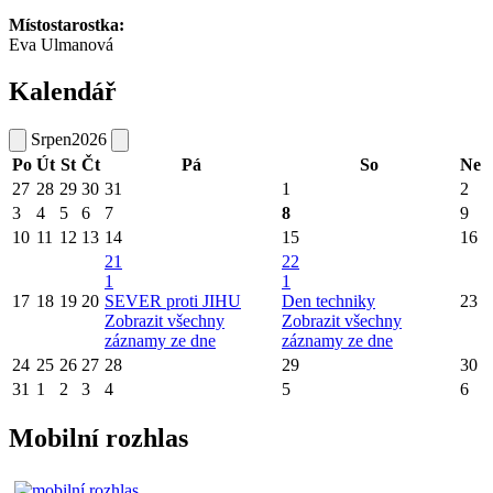
Místostarostka:
Eva Ulmanová
Kalendář
Srpen
2026
Po
Út
St
Čt
Pá
So
Ne
27
28
29
30
31
1
2
3
4
5
6
7
8
9
10
11
12
13
14
15
16
21
22
1
1
17
18
19
20
SEVER proti JIHU
Den techniky
23
Zobrazit všechny
Zobrazit všechny
záznamy ze dne
záznamy ze dne
24
25
26
27
28
29
30
31
1
2
3
4
5
6
Mobilní rozhlas