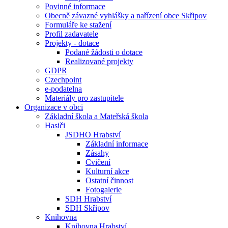
Povinné informace
Obecně závazné vyhlášky a nařízení obce Skřipov
Formuláře ke stažení
Profil zadavatele
Projekty - dotace
Podané žádosti o dotace
Realizované projekty
GDPR
Czechpoint
e-podatelna
Materiály pro zastupitele
Organizace v obci
Základní škola a Mateřská škola
Hasiči
JSDHO Hrabství
Základní informace
Zásahy
Cvičení
Kulturní akce
Ostatní činnost
Fotogalerie
SDH Hrabství
SDH Skřipov
Knihovna
Knihovna Hrabství