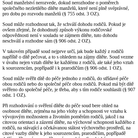
Soud manželství nerozvede, dokud nerozhodne o poměrech
společného nezletilého dítěte manželů, které není plně svéprávné,
pro dobu po rozvodu manželů (§ 755 odst. 3 OZ).
Soud může rozhodnout tak, že schválí dohodu rodičů. Pokud je
ovšem zřejmé, že dohodnutý způsob výkonu rodičovské
odpovědnosti není v souladu se zájmem dítěte, tuto dohodu
neschválí a rozhodne sám (§ 906 odst. 2 OZ).
V takovém případě soud nejprve určí, jak bude každý z rodičů
napříště o dítě pečovat, a to s ohledem na zájmy dítěte. Soud vezme
v úvahu nejen vztah dítěte ke každému z rodičů, ale také jeho vztah
k sourozencům, popřípadě i k prarodičům (§ 906 odst. 1 OZ).
Soud může svěřit dítě do péče jednoho z rodičů, do střídavé péče
obou rodičů nebo do společné péče obou rodičů. Pokud má být dítě
svěřeno do společné péče, je třeba, aby s tím rodiče souhlasili (§ 907
odst. 1 OZ).
Při rozhodování o svěření dítěte do péče soud bere ohled na
osobnost dítěte, zejména na jeho vlohy a schopnosti ve vztahu k
vývojovým možnostem a životním poměrům rodičů, jakož i na
citovou orientaci a zázemí dítěte, na výchovné schopnosti každého z
rodičů, na stávající a očekávanou stálost výchovného prostředí, na
citové vazby dítěte k jeho sourozencům, prarodičům, popřípadě