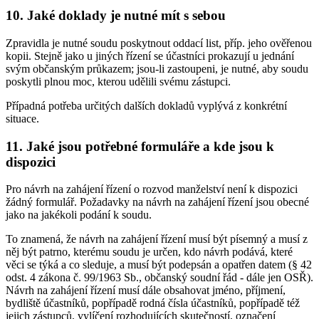
10. Jaké doklady je nutné mít s sebou
Zpravidla je nutné soudu poskytnout oddací list, příp. jeho ověřenou
kopii. Stejně jako u jiných řízení se účastníci prokazují u jednání
svým občanským průkazem; jsou-li zastoupeni, je nutné, aby soudu
poskytli plnou moc, kterou udělili svému zástupci.
Případná potřeba určitých dalších dokladů vyplývá z konkrétní
situace.
11. Jaké jsou potřebné formuláře a kde jsou k
dispozici
Pro návrh na zahájení řízení o rozvod manželství není k dispozici
žádný formulář. Požadavky na návrh na zahájení řízení jsou obecné
jako na jakékoli podání k soudu.
To znamená, že návrh na zahájení řízení musí být písemný a musí z
něj být patrno, kterému soudu je určen, kdo návrh podává, které
věci se týká a co sleduje, a musí být podepsán a opatřen datem (§ 42
odst. 4 zákona č. 99/1963 Sb., občanský soudní řád - dále jen OSŘ).
Návrh na zahájení řízení musí dále obsahovat jméno, příjmení,
bydliště účastníků, popřípadě rodná čísla účastníků, popřípadě též
jejich zástupců, vylíčení rozhodujících skutečností, označení