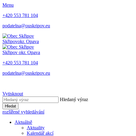
Menu
+420 553 781 104
podatelna@ouskripov.eu
Skřipov
okr. Opava
Skřipov
okr. Opava
+420 553 781 104
podatelna@ouskripov.eu
Vytisknout
Hledaný výraz
Hledat
rozšířené vyhledávání
Aktuálně
Aktuality
Kalendář akcí