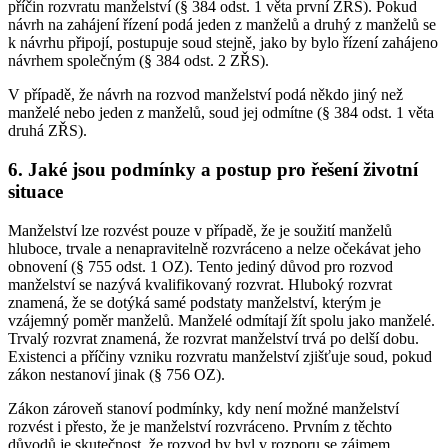
příčin rozvratu manželství (§ 384 odst. 1 věta první ZŘS). Pokud
návrh na zahájení řízení podá jeden z manželů a druhý z manželů se
k návrhu připojí, postupuje soud stejně, jako by bylo řízení zahájeno
návrhem společným (§ 384 odst. 2 ZŘS).
V případě, že návrh na rozvod manželství podá někdo jiný než
manželé nebo jeden z manželů, soud jej odmítne (§ 384 odst. 1 věta
druhá ZŘS).
6. Jaké jsou podmínky a postup pro řešení životní
situace
Manželství lze rozvést pouze v případě, že je soužití manželů
hluboce, trvale a nenapravitelně rozvráceno a nelze očekávat jeho
obnovení (§ 755 odst. 1 OZ). Tento jediný důvod pro rozvod
manželství se nazývá kvalifikovaný rozvrat. Hluboký rozvrat
znamená, že se dotýká samé podstaty manželství, kterým je
vzájemný poměr manželů. Manželé odmítají žít spolu jako manželé.
Trvalý rozvrat znamená, že rozvrat manželství trvá po delší dobu.
Existenci a příčiny vzniku rozvratu manželství zjišťuje soud, pokud
zákon nestanoví jinak (§ 756 OZ).
Zákon zároveň stanoví podmínky, kdy není možné manželství
rozvést i přesto, že je manželství rozvráceno. Prvním z těchto
důvodů je skutečnost, že rozvod by byl v rozporu se zájmem