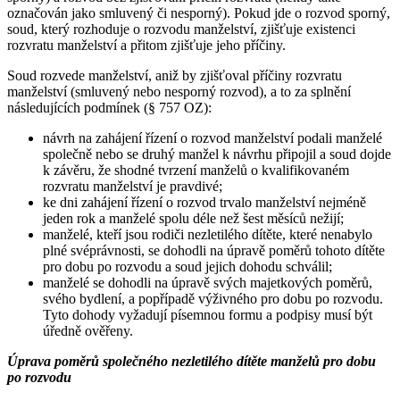
označován jako smluvený či nesporný). Pokud jde o rozvod sporný,
soud, který rozhoduje o rozvodu manželství, zjišťuje existenci
rozvratu manželství a přitom zjišťuje jeho příčiny.
Soud rozvede manželství, aniž by zjišťoval příčiny rozvratu
manželství (smluvený nebo nesporný rozvod), a to za splnění
následujících podmínek (§ 757 OZ):
návrh na zahájení řízení o rozvod manželství podali manželé
společně nebo se druhý manžel k návrhu připojil a soud dojde
k závěru, že shodné tvrzení manželů o kvalifikovaném
rozvratu manželství je pravdivé;
ke dni zahájení řízení o rozvod trvalo manželství nejméně
jeden rok a manželé spolu déle než šest měsíců nežijí;
manželé, kteří jsou rodiči nezletilého dítěte, které nenabylo
plné svéprávnosti, se dohodli na úpravě poměrů tohoto dítěte
pro dobu po rozvodu a soud jejich dohodu schválil;
manželé se dohodli na úpravě svých majetkových poměrů,
svého bydlení, a popřípadě výživného pro dobu po rozvodu.
Tyto dohody vyžadují písemnou formu a podpisy musí být
úředně ověřeny.
Úprava poměrů společného nezletilého dítěte manželů pro dobu
po rozvodu