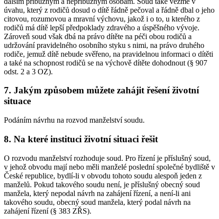
dalším příbuzným a nepříbuzným osobám. Soud také vezme v
úvahu, který z rodičů dosud o dítě řádně pečoval a řádně dbal o jeho
citovou, rozumovou a mravní výchovu, jakož i o to, u kterého z
rodičů má dítě lepší předpoklady zdravého a úspěšného vývoje.
Zároveň soud však dbá na právo dítěte na péči obou rodičů a
udržování pravidelného osobního styku s nimi, na právo druhého
rodiče, jemuž dítě nebude svěřeno, na pravidelnou informaci o dítěti
a také na schopnost rodičů se na výchově dítěte dohodnout (§ 907
odst. 2 a 3 OZ).
7. Jakým způsobem můžete zahájit řešení životní
situace
Podáním návrhu na rozvod manželství soudu.
8. Na které instituci životní situaci řešit
O rozvodu manželství rozhoduje soud. Pro řízení je příslušný soud,
v jehož obvodu mají nebo měli manželé poslední společné bydliště v
České republice, bydlí-li v obvodu tohoto soudu alespoň jeden z
manželů. Pokud takového soudu není, je příslušný obecný soud
manžela, který nepodal návrh na zahájení řízení, a není-li ani
takového soudu, obecný soud manžela, který podal návrh na
zahájení řízení (§ 383 ZŘS).