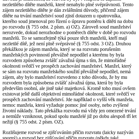
nezletilého dítěte manželů, které nenabylo plné svéprávnosti. Tento
zájem nezletilého dítěte je dán zvláštními důvody, přičemž zájem
dítěte na trvání manželství soud zjistí dotazem u opatrovníka,
kterého soud jmenoval pro řízení o úpravu poměru k dítěti na dobu
po rozvodu (§ 755 odst. 2 písm. a) OZ). Zároveň soud manželství
nerozvede, dokud nerozhodne o poměrech dítěte v době po rozvodu
manželů. To se samozřejmě týká pouze těch manželů, kteří mají
nezletilé dítě, jež není plně svéprávné (§ 755 odst. 3 OZ). Druhou
překážkou je zájem manžela, který se na rozvratu porušením
manželských povinností převážně nepodílel a kterému by byla
rozvodem způsobena zvlášť závažná újma s tím, že mimořádné
okolnosti svědčí ve prospěch zachování manželství. Manžel, který
se sám na rozvratu manželského soužití převážně nepodílel, nemá
zájem, aby bylo manželství rozvedeno z toho důvodu, že by mu
rozvodem byla způsobena zvlášť závažná újma, která by byla
především osobní, ale jistě také majetková. Kromě toho musí ovšem
existovat ještě další objektivní mimořádné okolnosti, které svědčí ve
prospěch zachování manželství. Jde například o vyšší věk manžela,
nemoc manžela, která vyžaduje pomoc jiné osoby, nebo zvýšené
životní náklady. Tato překážka rozvodu má vždy jen omezené trvání
a nemůže vzniknout, pokud spolu manželé již po dobu alespoň tří let
nežijí (§ 755 odst. 2 písm. OZ).
Rozlišujeme rozvod se zjišťováním příčin rozvratu (laicky nazýván
sporný) a rozvod bez zjišťování příčin rozvratu (někdy také