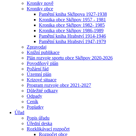
Kroniky nově
Kroniky obce
Pamětní kniha Skřipova 1927-1938
Kronika obce Skřipov 1957 - 1981
Kronika obce Skřipov 1982- 1985
Kronika obce Skřipov 1986-1989
Pamětní kniha Hrabství 1914-1946
Pamětní kniha Hrabství 1947-1979
Zpravodaj
Knižní publikace
Plán rozvoje sportu obce Skřipov 2020-2026
Povodňový plán
Požární řád
Územní plán
Krizové situace
Program rozvoje obce 2021-2027
Důležité odkazy
Odpady
Ceník
Poplatky
Úřad
Popis úřadu
Úřední deska
Rozklikávací rozpočet
Rozpočet obce