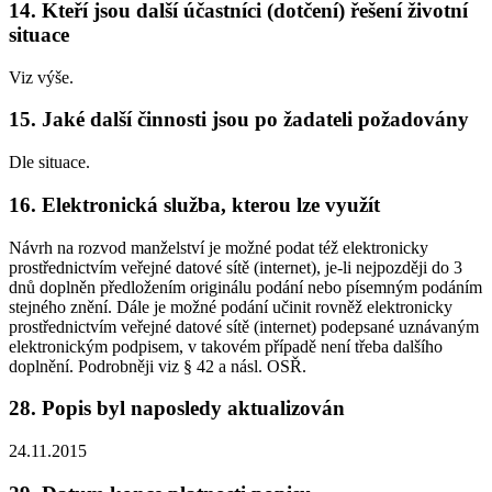
14. Kteří jsou další účastníci (dotčení) řešení životní
situace
Viz výše.
15. Jaké další činnosti jsou po žadateli požadovány
Dle situace.
16. Elektronická služba, kterou lze využít
Návrh na rozvod manželství je možné podat též elektronicky
prostřednictvím veřejné datové sítě (internet), je-li nejpozději do 3
dnů doplněn předložením originálu podání nebo písemným podáním
stejného znění. Dále je možné podání učinit rovněž elektronicky
prostřednictvím veřejné datové sítě (internet) podepsané uznávaným
elektronickým podpisem, v takovém případě není třeba dalšího
doplnění. Podrobněji viz § 42 a násl. OSŘ.
28. Popis byl naposledy aktualizován
24.11.2015