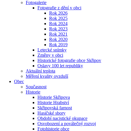
Fotogalerie
Fotografie z dění v obci
Rok 2026
Rok 2025
Rok 2024
Rok 2023
Rok 2021
Rok 2020
Rok 2019
Letecké snímky
Změny v obci
Historické fotografie obce Skřipov
Oslavy 100 let republiky
Aktuální teplota
Měření kvality ovzduší
Obec
Současnost
Historie
Historie Skřipova
Historie Hrabství
Skřipovská farnost
Hasičské sbory
Období nacistické okupace
Osvobození a poválečný rozvoj
Fotohistorie obce