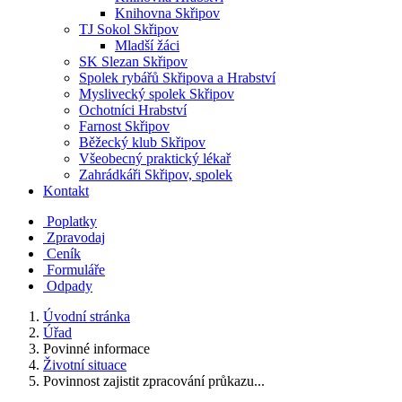
Knihovna Skřipov
TJ Sokol Skřipov
Mladší žáci
SK Slezan Skřipov
Spolek rybářů Skřipova a Hrabství
Myslivecký spolek Skřipov
Ochotníci Hrabství
Farnost Skřipov
Běžecký klub Skřipov
Všeobecný praktický lékař
Zahrádkáři Skřipov, spolek
Kontakt
Poplatky
Zpravodaj
Ceník
Formuláře
Odpady
Úvodní stránka
Úřad
Povinné informace
Životní situace
Povinnost zajistit zpracování průkazu...