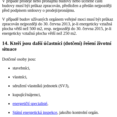
V případě prodeje nebo pronájmu budovy nebo ucelené části
budovy musí být průkaz zpracován, předložen a předán nejpozději
před podpisem smlouvy o prodeji/pronájmu.
V případě budov užívaných orgánem veřejné moci musí být průkaz
zpracován nejpozději do 30. června 2013, je-li energeticky vztažná
plocha větší než 500 m2, resp. nejpozději do 30. června 2015, je-li
energeticky vztažná plocha větší než 250 m2.
14. Kteří jsou další účastníci (dotčení) řešení životní
situace
Dotčené osoby jsou:
stavebníci,
vlastníci,
sdružení vlastníků jednotek (SVJ),
kupující/nájemci,
energetičtí specialisté
,
Státní energetická inspekce
, jakožto kontrolní orgán.