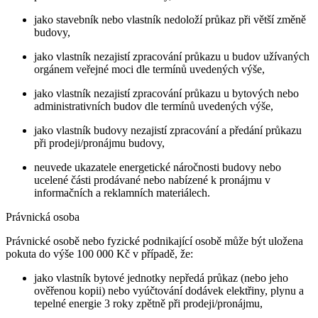
jako stavebník nebo vlastník nedoloží průkaz při větší změně
budovy,
jako vlastník nezajistí zpracování průkazu u budov užívaných
orgánem veřejné moci dle termínů uvedených výše,
jako vlastník nezajistí zpracování průkazu u bytových nebo
administrativních budov dle termínů uvedených výše,
jako vlastník budovy nezajistí zpracování a předání průkazu
při prodeji/pronájmu budovy,
neuvede ukazatele energetické náročnosti budovy nebo
ucelené části prodávané nebo nabízené k pronájmu v
informačních a reklamních materiálech.
Právnická osoba
Právnické osobě nebo fyzické podnikající osobě může být uložena
pokuta do výše 100 000 Kč v případě, že:
jako vlastník bytové jednotky nepředá průkaz (nebo jeho
ověřenou kopii) nebo vyúčtování dodávek elektřiny, plynu a
tepelné energie 3 roky zpětně při prodeji/pronájmu,