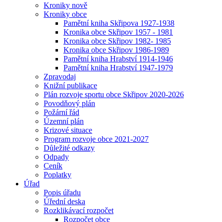
Kroniky nově
Kroniky obce
Pamětní kniha Skřipova 1927-1938
Kronika obce Skřipov 1957 - 1981
Kronika obce Skřipov 1982- 1985
Kronika obce Skřipov 1986-1989
Pamětní kniha Hrabství 1914-1946
Pamětní kniha Hrabství 1947-1979
Zpravodaj
Knižní publikace
Plán rozvoje sportu obce Skřipov 2020-2026
Povodňový plán
Požární řád
Územní plán
Krizové situace
Program rozvoje obce 2021-2027
Důležité odkazy
Odpady
Ceník
Poplatky
Úřad
Popis úřadu
Úřední deska
Rozklikávací rozpočet
Rozpočet obce