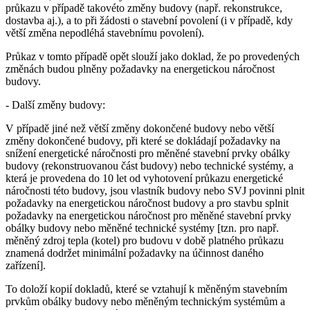
průkazu v případě takovéto změny budovy (např. rekonstrukce,
dostavba aj.), a to při žádosti o stavební povolení (i v případě, kdy
větší změna nepodléhá stavebnímu povolení).
Průkaz v tomto případě opět slouží jako doklad, že po provedených
změnách budou plněny požadavky na energetickou náročnost
budovy.
- Další změny budovy:
V případě jiné než větší změny dokončené budovy nebo větší
změny dokončené budovy, při které se dokládají požadavky na
snížení energetické náročnosti pro měněné stavební prvky obálky
budovy (rekonstruovanou část budovy) nebo technické systémy, a
která je provedena do 10 let od vyhotovení průkazu energetické
náročnosti této budovy, jsou vlastník budovy nebo SVJ povinni plnit
požadavky na energetickou náročnost budovy a pro stavbu splnit
požadavky na energetickou náročnost pro měněné stavební prvky
obálky budovy nebo měněné technické systémy [tzn. pro např.
měněný zdroj tepla (kotel) pro budovu v době platného průkazu
znamená dodržet minimální požadavky na účinnost daného
zařízení].
To doloží kopií dokladů, které se vztahují k měněným stavebním
prvkům obálky budovy nebo měněným technickým systémům a