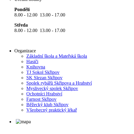
Pondělí
8.00 - 12.00 13.00 - 17.00
Středa
8.00 - 12.00 13.00 - 17.00
Organizace
Základní škola a Mateřská škola
Hasiči
Knihovna
TJ Sokol Skřipov
SK Slezan Skřipov
Spolek rybářů Skřipova a Hrabství
Myslivecký spolek Skřipov
Ochotníci Hrabství
Farnost Skřipov
Běžecký klub Skřipov
Všeobecný praktický lékař