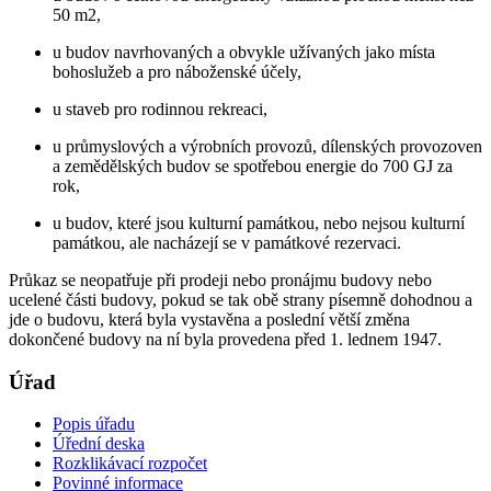
50 m2,
u budov navrhovaných a obvykle užívaných jako místa
bohoslužeb a pro náboženské účely,
u staveb pro rodinnou rekreaci,
u průmyslových a výrobních provozů, dílenských provozoven
a zemědělských budov se spotřebou energie do 700 GJ za
rok,
u budov, které jsou kulturní památkou, nebo nejsou kulturní
památkou, ale nacházejí se v památkové rezervaci.
Průkaz se neopatřuje při prodeji nebo pronájmu budovy nebo
ucelené části budovy, pokud se tak obě strany písemně dohodnou a
jde o budovu, která byla vystavěna a poslední větší změna
dokončené budovy na ní byla provedena před 1. lednem 1947.
Úřad
Popis úřadu
Úřední deska
Rozklikávací rozpočet
Povinné informace