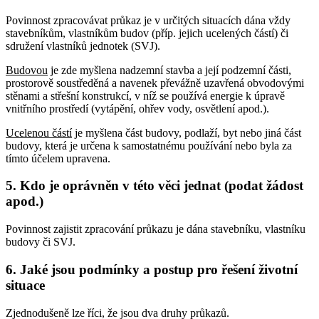
Povinnost zpracovávat průkaz je v určitých situacích dána vždy
stavebníkům, vlastníkům budov (příp. jejich ucelených částí) či
sdružení vlastníků jednotek (SVJ).
Budovou
je zde myšlena nadzemní stavba a její podzemní části,
prostorově soustředěná a navenek převážně uzavřená obvodovými
stěnami a střešní konstrukcí, v níž se používá energie k úpravě
vnitřního prostředí (vytápění, ohřev vody, osvětlení apod.).
Ucelenou částí
je myšlena část budovy, podlaží, byt nebo jiná část
budovy, která je určena k samostatnému používání nebo byla za
tímto účelem upravena.
5. Kdo je oprávněn v této věci jednat (podat žádost
apod.)
Povinnost zajistit zpracování průkazu je dána stavebníku, vlastníku
budovy či SVJ.
6. Jaké jsou podmínky a postup pro řešení životní
situace
Zjednodušeně lze říci, že jsou dva druhy průkazů.