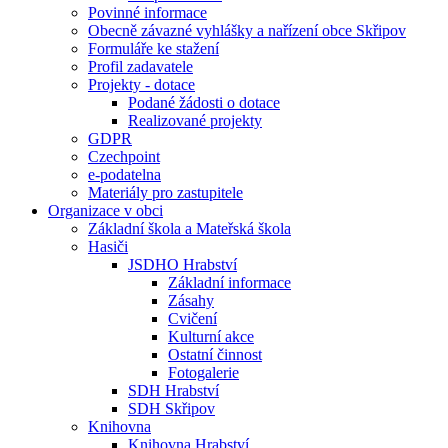
Povinné informace
Obecně závazné vyhlášky a nařízení obce Skřipov
Formuláře ke stažení
Profil zadavatele
Projekty - dotace
Podané žádosti o dotace
Realizované projekty
GDPR
Czechpoint
e-podatelna
Materiály pro zastupitele
Organizace v obci
Základní škola a Mateřská škola
Hasiči
JSDHO Hrabství
Základní informace
Zásahy
Cvičení
Kulturní akce
Ostatní činnost
Fotogalerie
SDH Hrabství
SDH Skřipov
Knihovna
Knihovna Hrabství