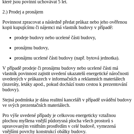
které jsou povinni uchovávat 5 let.
2.) Prodej a pronájem
Povinnost zpracovat a následně předat průkaz nebo jeho ověřenou
kopii kupujícímu či nájemci má vlastník budovy v případě:
prodeje budovy nebo ucelené části budovy,
pronájmu budovy,
pronájmu ucelené části budovy (např. bytová jednotka).
V případě prodeje či pronájmu budovy nebo ucelené části má
vlastník povinnost zajistit uvedení ukazatelů energetické náročnosti
uvedených v průkazech v informačních a reklamních materiálech
(inzeráty, letáky apod., pokud dochází touto cestou k prezentování
budovy).
Stejná podmínka je dána realitní kanceláři v případě uvádění budovy
ve svých prezentačních materiálech.
Pro výše uvedené případy je celkovou energeticky vztažnou
plochou myšlena vnější půdorysná plocha všech prostorů s
upravovaným vnitřním prostředím v celé budově, vymezená
vnějšími povrchy konstrukcí obálky budovy.