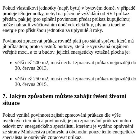
Pokud vlastníkovi jednotky (např. bytu) v bytovém domě, v případě
prodeje této jednotky, nebyl na písemné vyžádání od SVJ průkaz
předán, pak jej (pro splnění povinnosti předat průkaz kupujícímu)
může nahradit vyúčtováním dodávek elektřiny, plynu a tepelné
energie pro příslušnou jednotku za uplynulé 3 roky.
Povinnost zpracovat průkaz rovněž platí pro státní správu, která má
jít příkladem; proto vlastník budovy, která je využívaná orgánem
veřejné moci, a to u budov, jejichž energeticky vztažná plocha je:
větší než 500 m2, musí nechat zpracovat průkaz nejpozději do
30. června 2013,
větší než 250 m2, musí nechat zpracovat průkaz nejpozději do
30. června 2015.
7. Jakým způsobem můžete zahájit řešení životní
situace
Pokud vzniká povinnost zajistit zpracování průkazu dle výše
uvedených termínů a povinností, je pro zpracování průkazu nutno
oslovit tzv. energetického specialistu, kterému je vydáno oprávnění
ze strany Ministerstva průmyslu a obchodu; pouze tento energetický
specialista je oprávněn zpracovat průkaz.