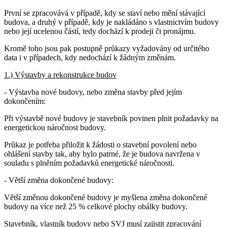
První se zpracovává v případě, kdy se staví nebo mění stávající
budova, a druhý v případě, kdy je nakládáno s vlastnictvím budovy
nebo její ucelenou částí, tedy dochází k prodeji či pronájmu.
Kromě toho jsou pak postupně průkazy vyžadovány od určitého
data i v případech, kdy nedochází k žádným změnám.
1.) Výstavby a rekonstrukce budov
- Výstavba nové budovy, nebo změna stavby před jejím
dokončením:
Při výstavbě nové budovy je stavebník povinen plnit požadavky na
energetickou náročnost budovy.
Průkaz je potřeba přiložit k žádosti o stavební povolení nebo
ohlášení stavby tak, aby bylo patrné, že je budova navržena v
souladu s plněním požadavků energetické náročnosti.
- Větší změna dokončené budovy:
Větší změnou dokončené budovy je myšlena změna dokončené
budovy na více než 25 % celkové plochy obálky budovy.
Stavebník, vlastník budovy nebo SVJ musí zajistit zpracování