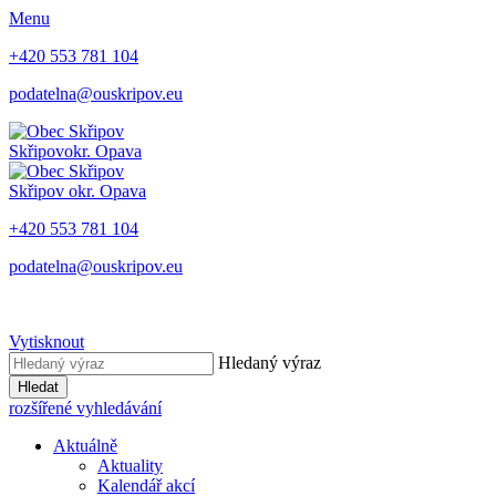
Menu
+420 553 781 104
podatelna@ouskripov.eu
Skřipov
okr. Opava
Skřipov
okr. Opava
+420 553 781 104
podatelna@ouskripov.eu
Vytisknout
Hledaný výraz
Hledat
rozšířené vyhledávání
Aktuálně
Aktuality
Kalendář akcí