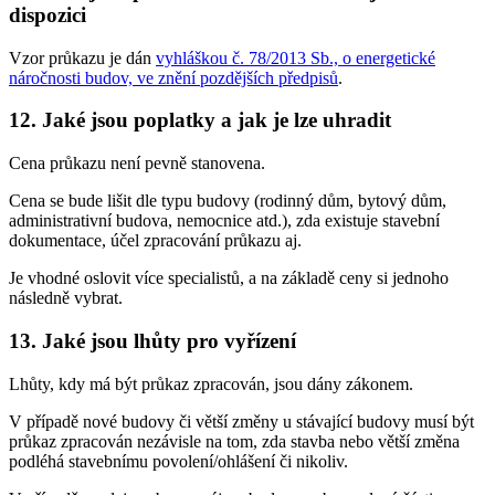
dispozici
Vzor průkazu je dán
vyhláškou č. 78/2013 Sb., o energetické
náročnosti budov, ve znění pozdějších předpisů
.
12. Jaké jsou poplatky a jak je lze uhradit
Cena průkazu není pevně stanovena.
Cena se bude lišit dle typu budovy (rodinný dům, bytový dům,
administrativní budova, nemocnice atd.), zda existuje stavební
dokumentace, účel zpracování průkazu aj.
Je vhodné oslovit více specialistů, a na základě ceny si jednoho
následně vybrat.
13. Jaké jsou lhůty pro vyřízení
Lhůty, kdy má být průkaz zpracován, jsou dány zákonem.
V případě nové budovy či větší změny u stávající budovy musí být
průkaz zpracován nezávisle na tom, zda stavba nebo větší změna
podléhá stavebnímu povolení/ohlášení či nikoliv.