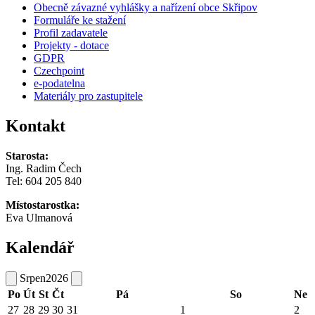
Obecně závazné vyhlášky a nařízení obce Skřipov
Formuláře ke stažení
Profil zadavatele
Projekty - dotace
GDPR
Czechpoint
e-podatelna
Materiály pro zastupitele
Kontakt
Starosta:
Ing. Radim Čech
Tel:
604 205 840
Místostarostka:
Eva Ulmanová
Kalendář
Srpen
2026
Po
Út
St
Čt
Pá
So
Ne
27
28
29
30
31
1
2