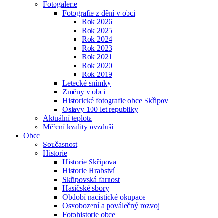
Fotogalerie
Fotografie z dění v obci
Rok 2026
Rok 2025
Rok 2024
Rok 2023
Rok 2021
Rok 2020
Rok 2019
Letecké snímky
Změny v obci
Historické fotografie obce Skřipov
Oslavy 100 let republiky
Aktuální teplota
Měření kvality ovzduší
Obec
Současnost
Historie
Historie Skřipova
Historie Hrabství
Skřipovská farnost
Hasičské sbory
Období nacistické okupace
Osvobození a poválečný rozvoj
Fotohistorie obce