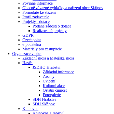
Povinné informace
Obecně závazné vyhlášky a nařízení obce Skřipov
Formuláře ke stažení
Profil zadavatele
Projekty - dotace
Podané žádosti o dotace
Realizované projekty
GDPR
Czechpoint
e-podatelna
Materiály pro zastupitele
Organizace v obci
Základní škola a Mateřská škola
Hasiči
JSDHO Hrabství
Základní informace
Zásahy
Cvičení
Kulturní akce
Ostatní činnost
Fotogalerie
SDH Hrabství
SDH Skřipov
Knihovna
Knihovna Hrabství