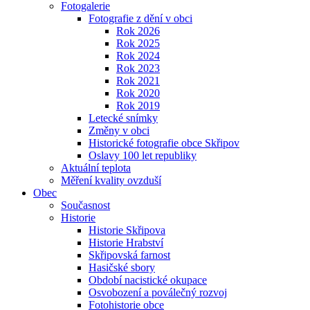
Fotogalerie
Fotografie z dění v obci
Rok 2026
Rok 2025
Rok 2024
Rok 2023
Rok 2021
Rok 2020
Rok 2019
Letecké snímky
Změny v obci
Historické fotografie obce Skřipov
Oslavy 100 let republiky
Aktuální teplota
Měření kvality ovzduší
Obec
Současnost
Historie
Historie Skřipova
Historie Hrabství
Skřipovská farnost
Hasičské sbory
Období nacistické okupace
Osvobození a poválečný rozvoj
Fotohistorie obce