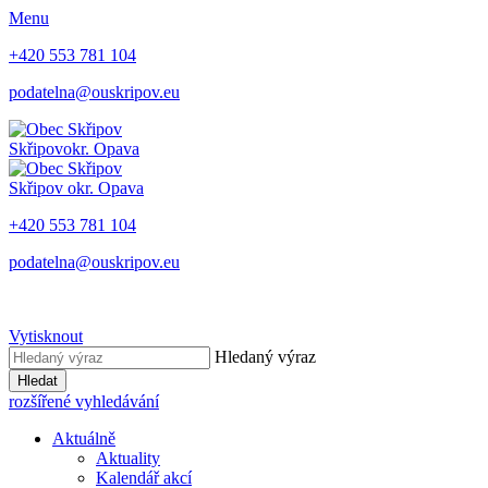
Menu
+420 553 781 104
podatelna@ouskripov.eu
Skřipov
okr. Opava
Skřipov
okr. Opava
+420 553 781 104
podatelna@ouskripov.eu
Vytisknout
Hledaný výraz
Hledat
rozšířené vyhledávání
Aktuálně
Aktuality
Kalendář akcí