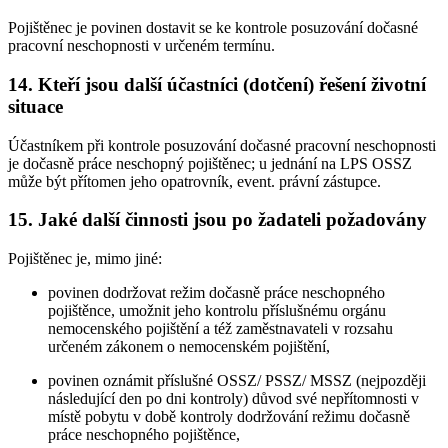
Pojištěnec je povinen dostavit se ke kontrole posuzování dočasné
pracovní neschopnosti v určeném termínu.
14. Kteří jsou další účastníci (dotčení) řešení životní
situace
Účastníkem při kontrole posuzování dočasné pracovní neschopnosti
je dočasně práce neschopný pojištěnec; u jednání na LPS OSSZ
může být přítomen jeho opatrovník, event. právní zástupce.
15. Jaké další činnosti jsou po žadateli požadovány
Pojištěnec je, mimo jiné:
povinen dodržovat režim dočasně práce neschopného
pojištěnce, umožnit jeho kontrolu příslušnému orgánu
nemocenského pojištění a též zaměstnavateli v rozsahu
určeném zákonem o nemocenském pojištění,
povinen oznámit příslušné OSSZ/ PSSZ/ MSSZ (nejpozději
následující den po dni kontroly) důvod své nepřítomnosti v
místě pobytu v době kontroly dodržování režimu dočasně
práce neschopného pojištěnce,