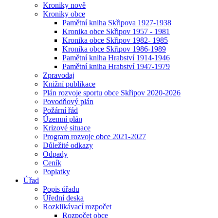
Kroniky nově
Kroniky obce
Pamětní kniha Skřipova 1927-1938
Kronika obce Skřipov 1957 - 1981
Kronika obce Skřipov 1982- 1985
Kronika obce Skřipov 1986-1989
Pamětní kniha Hrabství 1914-1946
Pamětní kniha Hrabství 1947-1979
Zpravodaj
Knižní publikace
Plán rozvoje sportu obce Skřipov 2020-2026
Povodňový plán
Požární řád
Územní plán
Krizové situace
Program rozvoje obce 2021-2027
Důležité odkazy
Odpady
Ceník
Poplatky
Úřad
Popis úřadu
Úřední deska
Rozklikávací rozpočet
Rozpočet obce