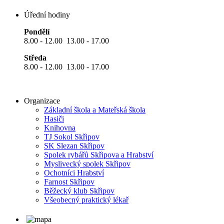
Úřední hodiny
Pondělí
8.00 - 12.00 13.00 - 17.00
Středa
8.00 - 12.00 13.00 - 17.00
Organizace
Základní škola a Mateřská škola
Hasiči
Knihovna
TJ Sokol Skřipov
SK Slezan Skřipov
Spolek rybářů Skřipova a Hrabství
Myslivecký spolek Skřipov
Ochotníci Hrabství
Farnost Skřipov
Běžecký klub Skřipov
Všeobecný praktický lékař