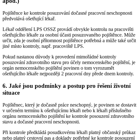
apod.)
Pojištěnce ke kontrole posuzování dočasné pracovní neschopnosti
předvolává ošetřující lékař.
Lékař oddělení LPS OSSZ provádí obvykle kontrolu na pracovišti
ošetřujícího lékaře za osobní účasti posuzovaného pojištěnce. Může
určit, zda je osobní přítomnost pojištěnce potřebná a může také určit
jiné místo kontroly, např. pracoviště LPS.
Pokud nastanou důvody k provedení mimořádné kontroly
posuzování zdravotního stavu pro účely nemocenského pojištění, je
orgán nemocenského pojištění povinen o tom vyrozumět
ošetřujícího lékaře nejpozději 2 pracovní dny přede dnem kontroly.
6. Jaké jsou podmínky a postup pro řešení životní
situace
Pojištěnec, který je dočasně práce neschopný, je povinen se dostavit
v určeném termínu k ošetřujícímu lékaři nebo k lékaři příslušného
orgánu nemocenského pojištění ke kontrole posouzení zdravotního
stavu a dočasné pracovní neschopnosti.
Při kontrole předkládá posudkovému lékaři platný občanský průkaz
nebo platný cestovní pas a doklady potřebné ke kontrole posouzení