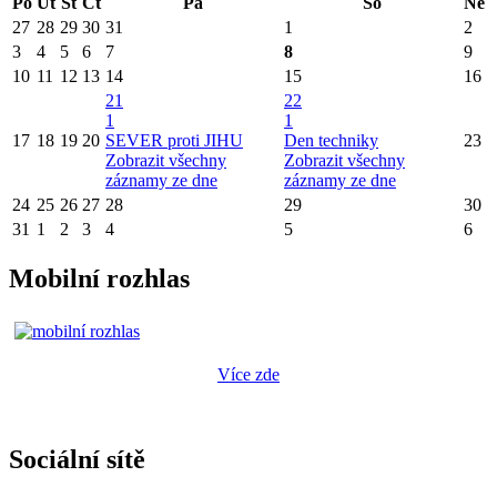
Po
Út
St
Čt
Pá
So
Ne
27
28
29
30
31
1
2
3
4
5
6
7
8
9
10
11
12
13
14
15
16
21
22
1
1
17
18
19
20
SEVER proti JIHU
Den techniky
23
Zobrazit všechny
Zobrazit všechny
záznamy ze dne
záznamy ze dne
24
25
26
27
28
29
30
31
1
2
3
4
5
6
Mobilní rozhlas
Více zde
Sociální sítě