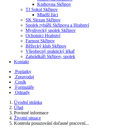
Knihovna Skřipov
TJ Sokol Skřipov
Mladší žáci
SK Slezan Skřipov
Spolek rybářů Skřipova a Hrabství
Myslivecký spolek Skřipov
Ochotníci Hrabství
Farnost Skřipov
Běžecký klub Skřipov
Všeobecný praktický lékař
Zahrádkáři Skřipov, spolek
Kontakt
Poplatky
Zpravodaj
Ceník
Formuláře
Odpady
Úvodní stránka
Úřad
Povinné informace
Životní situace
Kontrola posuzování dočasné pracovní...