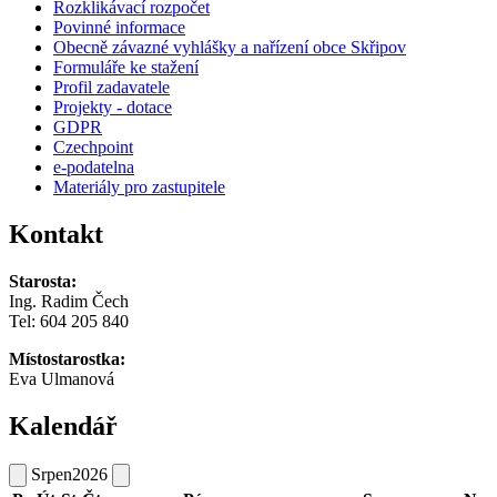
Rozklikávací rozpočet
Povinné informace
Obecně závazné vyhlášky a nařízení obce Skřipov
Formuláře ke stažení
Profil zadavatele
Projekty - dotace
GDPR
Czechpoint
e-podatelna
Materiály pro zastupitele
Kontakt
Starosta:
Ing. Radim Čech
Tel:
604 205 840
Místostarostka:
Eva Ulmanová
Kalendář
Srpen
2026