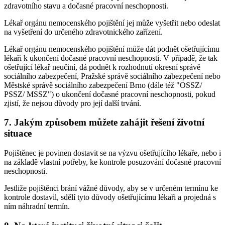
zdravotního stavu a dočasné pracovní neschopnosti.
Lékař orgánu nemocenského pojištění jej může vyšetřit nebo odeslat
na vyšetření do určeného zdravotnického zařízení.
Lékař orgánu nemocenského pojištění může dát podnět ošetřujícímu
lékaři k ukončení dočasné pracovní neschopnosti. V případě, že tak
ošetřující lékař neučiní, dá podnět k rozhodnutí okresní správě
sociálního zabezpečení, Pražské správě sociálního zabezpečení nebo
Městské správě sociálního zabezpečení Brno (dále též "OSSZ/
PSSZ/ MSSZ") o ukončení dočasné pracovní neschopnosti, pokud
zjistí, že nejsou důvody pro její další trvání.
7. Jakým způsobem můžete zahájit řešení životní
situace
Pojištěnec je povinen dostavit se na výzvu ošetřujícího lékaře, nebo i
na základě vlastní potřeby, ke kontrole posuzování dočasné pracovní
neschopnosti.
Jestliže pojištěnci brání vážné důvody, aby se v určeném termínu ke
kontrole dostavil, sdělí tyto důvody ošetřujícímu lékaři a projedná s
ním náhradní termín.