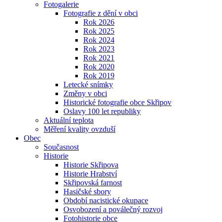
Fotogalerie
Fotografie z dění v obci
Rok 2026
Rok 2025
Rok 2024
Rok 2023
Rok 2021
Rok 2020
Rok 2019
Letecké snímky
Změny v obci
Historické fotografie obce Skřipov
Oslavy 100 let republiky
Aktuální teplota
Měření kvality ovzduší
Obec
Současnost
Historie
Historie Skřipova
Historie Hrabství
Skřipovská farnost
Hasičské sbory
Období nacistické okupace
Osvobození a poválečný rozvoj
Fotohistorie obce