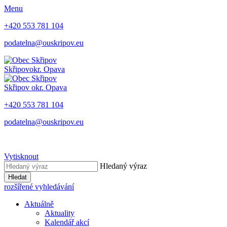
Menu
+420 553 781 104
podatelna@ouskripov.eu
Skřipov
okr. Opava
Skřipov
okr. Opava
+420 553 781 104
podatelna@ouskripov.eu
Vytisknout
Hledaný výraz
Hledat
rozšířené vyhledávání
Aktuálně
Aktuality
Kalendář akcí