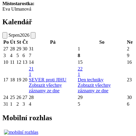
Místostarostka:
Eva Ulmanová
Kalendář
Srpen
2026
Po
Út
St
Čt
Pá
So
Ne
27
28
29
30
31
1
2
3
4
5
6
7
8
9
10
11
12
13
14
15
16
21
22
1
1
17
18
19
20
SEVER proti JIHU
Den techniky
23
Zobrazit všechny
Zobrazit všechny
záznamy ze dne
záznamy ze dne
24
25
26
27
28
29
30
31
1
2
3
4
5
6
Mobilní rozhlas