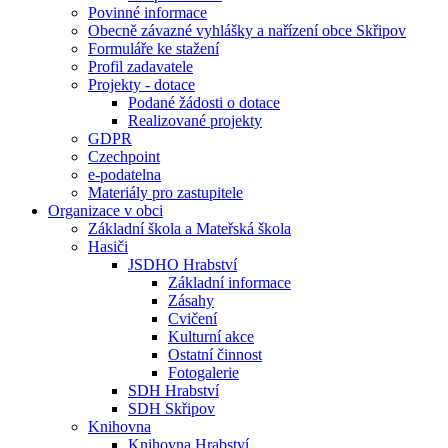
Povinné informace
Obecně závazné vyhlášky a nařízení obce Skřipov
Formuláře ke stažení
Profil zadavatele
Projekty - dotace
Podané žádosti o dotace
Realizované projekty
GDPR
Czechpoint
e-podatelna
Materiály pro zastupitele
Organizace v obci
Základní škola a Mateřská škola
Hasiči
JSDHO Hrabství
Základní informace
Zásahy
Cvičení
Kulturní akce
Ostatní činnost
Fotogalerie
SDH Hrabství
SDH Skřipov
Knihovna
Knihovna Hrabství