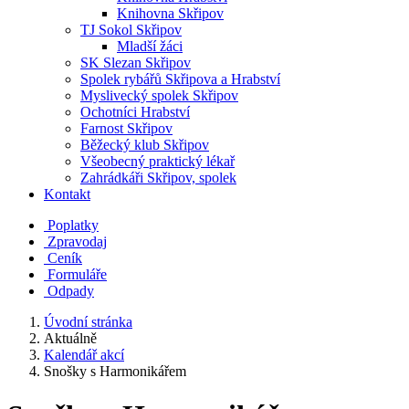
Knihovna Skřipov
TJ Sokol Skřipov
Mladší žáci
SK Slezan Skřipov
Spolek rybářů Skřipova a Hrabství
Myslivecký spolek Skřipov
Ochotníci Hrabství
Farnost Skřipov
Běžecký klub Skřipov
Všeobecný praktický lékař
Zahrádkáři Skřipov, spolek
Kontakt
Poplatky
Zpravodaj
Ceník
Formuláře
Odpady
Úvodní stránka
Aktuálně
Kalendář akcí
Snošky s Harmonikářem