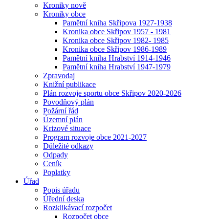
Kroniky nově
Kroniky obce
Pamětní kniha Skřipova 1927-1938
Kronika obce Skřipov 1957 - 1981
Kronika obce Skřipov 1982- 1985
Kronika obce Skřipov 1986-1989
Pamětní kniha Hrabství 1914-1946
Pamětní kniha Hrabství 1947-1979
Zpravodaj
Knižní publikace
Plán rozvoje sportu obce Skřipov 2020-2026
Povodňový plán
Požární řád
Územní plán
Krizové situace
Program rozvoje obce 2021-2027
Důležité odkazy
Odpady
Ceník
Poplatky
Úřad
Popis úřadu
Úřední deska
Rozklikávací rozpočet
Rozpočet obce