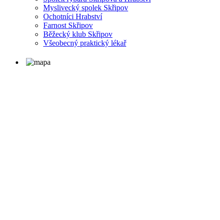
Myslivecký spolek Skřipov
Ochotníci Hrabství
Farnost Skřipov
Běžecký klub Skřipov
Všeobecný praktický lékař