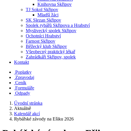
Knihovna Skřipov
TJ Sokol Skřipov
Mladší žáci
SK Slezan Skřipov
Spolek rybářů Skřipova a Hrabství
Myslivecký spolek Skřipov
Ochotníci Hrabství
Farnost Skřipov
Běžecký klub Skřipov
Všeobecný praktický lékař
Zahrádkáři Skřipov, spolek
Kontakt
Poplatky
Zpravodaj
Ceník
Formuláře
Odpady
Úvodní stránka
Aktuálně
Kalendář akcí
Rybářské závody na Ešiku 2026