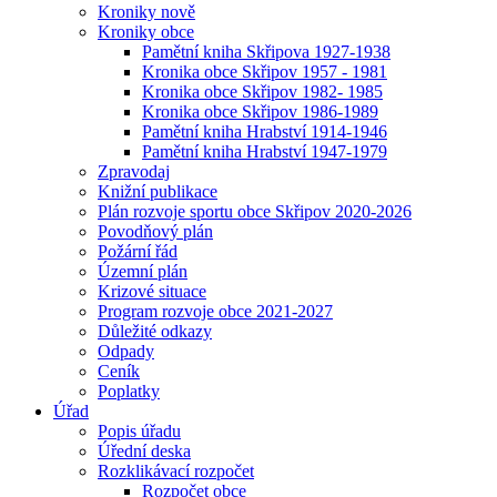
Kroniky nově
Kroniky obce
Pamětní kniha Skřipova 1927-1938
Kronika obce Skřipov 1957 - 1981
Kronika obce Skřipov 1982- 1985
Kronika obce Skřipov 1986-1989
Pamětní kniha Hrabství 1914-1946
Pamětní kniha Hrabství 1947-1979
Zpravodaj
Knižní publikace
Plán rozvoje sportu obce Skřipov 2020-2026
Povodňový plán
Požární řád
Územní plán
Krizové situace
Program rozvoje obce 2021-2027
Důležité odkazy
Odpady
Ceník
Poplatky
Úřad
Popis úřadu
Úřední deska
Rozklikávací rozpočet
Rozpočet obce