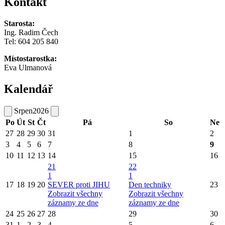
Kontakt
Starosta:
Ing. Radim Čech
Tel:
604 205 840
Místostarostka:
Eva Ulmanová
Kalendář
Srpen
2026
Po
Út
St
Čt
Pá
So
Ne
27
28
29
30
31
1
2
3
4
5
6
7
8
9
10
11
12
13
14
15
16
21
22
1
1
17
18
19
20
SEVER proti JIHU
Den techniky
23
Zobrazit všechny
Zobrazit všechny
záznamy ze dne
záznamy ze dne
24
25
26
27
28
29
30
31
1
2
3
4
5
6