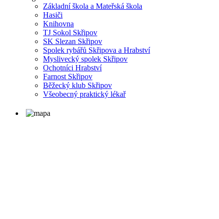
Základní škola a Mateřská škola
Hasiči
Knihovna
TJ Sokol Skřipov
SK Slezan Skřipov
Spolek rybářů Skřipova a Hrabství
Myslivecký spolek Skřipov
Ochotníci Hrabství
Farnost Skřipov
Běžecký klub Skřipov
Všeobecný praktický lékař