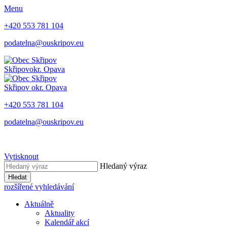
Menu
+420 553 781 104
podatelna@ouskripov.eu
Skřipov
okr. Opava
Skřipov
okr. Opava
+420 553 781 104
podatelna@ouskripov.eu
Vytisknout
Hledaný výraz
Hledat
rozšířené vyhledávání
Aktuálně
Aktuality
Kalendář akcí