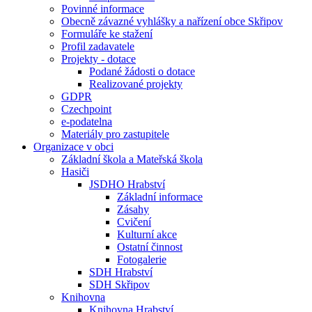
Povinné informace
Obecně závazné vyhlášky a nařízení obce Skřipov
Formuláře ke stažení
Profil zadavatele
Projekty - dotace
Podané žádosti o dotace
Realizované projekty
GDPR
Czechpoint
e-podatelna
Materiály pro zastupitele
Organizace v obci
Základní škola a Mateřská škola
Hasiči
JSDHO Hrabství
Základní informace
Zásahy
Cvičení
Kulturní akce
Ostatní činnost
Fotogalerie
SDH Hrabství
SDH Skřipov
Knihovna
Knihovna Hrabství