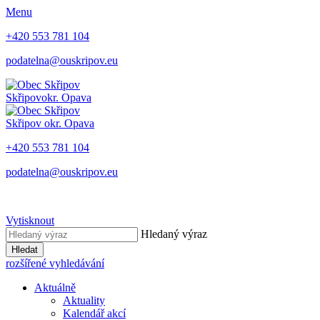
Menu
+420 553 781 104
podatelna@ouskripov.eu
Skřipov
okr. Opava
Skřipov
okr. Opava
+420 553 781 104
podatelna@ouskripov.eu
Vytisknout
Hledaný výraz
Hledat
rozšířené vyhledávání
Aktuálně
Aktuality
Kalendář akcí