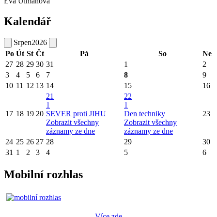
Eva Ulmanová
Kalendář
Srpen
2026
Po
Út
St
Čt
Pá
So
Ne
27
28
29
30
31
1
2
3
4
5
6
7
8
9
10
11
12
13
14
15
16
21
22
1
1
17
18
19
20
SEVER proti JIHU
Den techniky
23
Zobrazit všechny
Zobrazit všechny
záznamy ze dne
záznamy ze dne
24
25
26
27
28
29
30
31
1
2
3
4
5
6
Mobilní rozhlas
Více zde