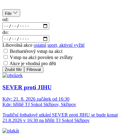
Filtr
od:
do:
Libovolná akce
ostatní
sport, aktivní vyžití
Bezbariérový vstup na akci
Vstup na akci povolen se zvířaty
Akce je vhodná pro děti
Zrušit filtr
Filtrovat
SEVER proti JIHU
Kdy:
21. 8. 2026 začátek od 16:30
Kde:
hřiště TJ Sokol Skřipov, Skřipov
Tradiční fotbalové utkání SEVER proti JIHU se bude konat
21.8.2026 v 16:30 na hřišti TJ Sokol Skřipov