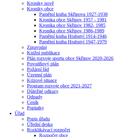
Kroniky nově
Kroniky obce
Pamětní kniha Skřipova 1927-1938
Kronika obce Skřipov 1957 - 1981
Kronika obce Skřipov 1982- 1985
Kronika obce Skřipov 1986-1989
Pamětní kniha Hrabství 1914-1946
Pamětní kniha Hrabství 1947-1979
Zpravodaj
Knižní publikace
Plán rozvoje sportu obce Skřipov 2020-2026
Povodňový plán
Požární řád
Územní plán
Krizové situace
Program rozvoje obce 2021-2027
Důležité odkazy
Odpady
Ceník
Poplatky
Úřad
Popis úřadu
Úřední deska
Rozklikávací rozpočet
Rozpočet obce