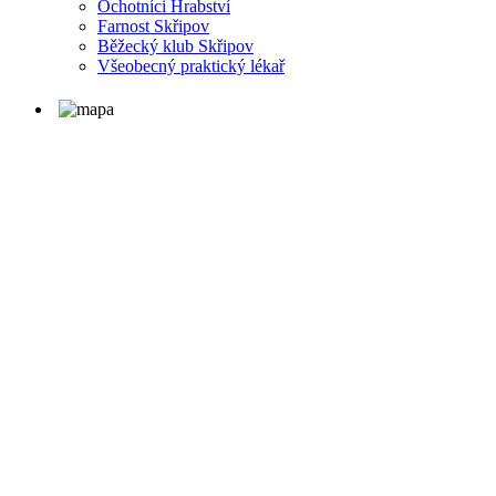
Ochotníci Hrabství
Farnost Skřipov
Běžecký klub Skřipov
Všeobecný praktický lékař