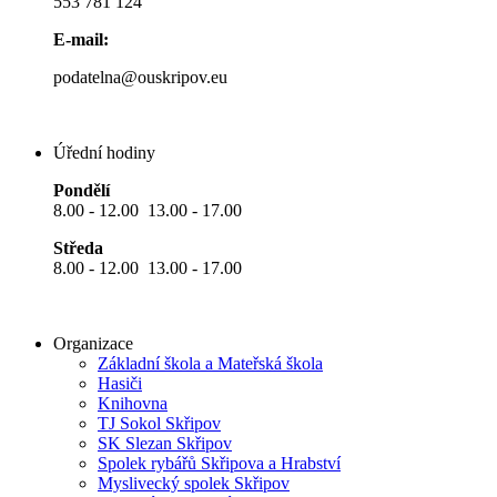
553 781 124
E-mail:
podatelna@ouskripov.eu
Úřední hodiny
Pondělí
8.00 - 12.00 13.00 - 17.00
Středa
8.00 - 12.00 13.00 - 17.00
Organizace
Základní škola a Mateřská škola
Hasiči
Knihovna
TJ Sokol Skřipov
SK Slezan Skřipov
Spolek rybářů Skřipova a Hrabství
Myslivecký spolek Skřipov