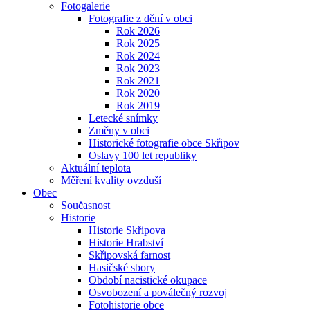
Fotogalerie
Fotografie z dění v obci
Rok 2026
Rok 2025
Rok 2024
Rok 2023
Rok 2021
Rok 2020
Rok 2019
Letecké snímky
Změny v obci
Historické fotografie obce Skřipov
Oslavy 100 let republiky
Aktuální teplota
Měření kvality ovzduší
Obec
Současnost
Historie
Historie Skřipova
Historie Hrabství
Skřipovská farnost
Hasičské sbory
Období nacistické okupace
Osvobození a poválečný rozvoj
Fotohistorie obce