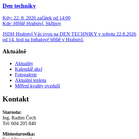
Den techniky
Kdy:
22. 8. 2026 začátek od 14:00
Kde:
Hřiště Hrabství, Skřipov
JSDH Hrabství Vás zvou na DEN TECHNIKY v sobotu 22.8.2026
od 14. hod na fotbalové hřiště v Hrabství.
Aktuálně
Aktuality
Kalendář akcí
Fotogalerie
Aktuální teplota
Měření kvality ovzduší
Kontakt
Starosta:
Ing. Radim Čech
Tel:
604 205 840
Místostarostka: