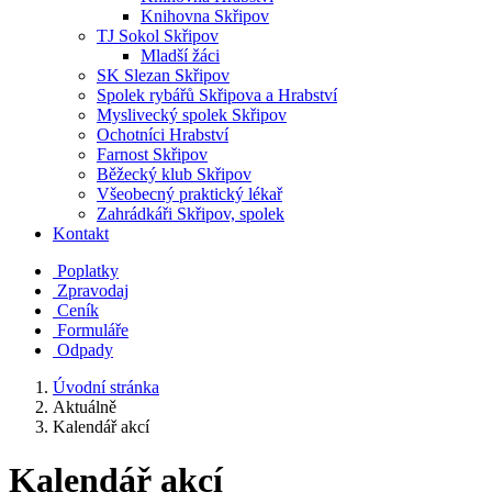
Knihovna Skřipov
TJ Sokol Skřipov
Mladší žáci
SK Slezan Skřipov
Spolek rybářů Skřipova a Hrabství
Myslivecký spolek Skřipov
Ochotníci Hrabství
Farnost Skřipov
Běžecký klub Skřipov
Všeobecný praktický lékař
Zahrádkáři Skřipov, spolek
Kontakt
Poplatky
Zpravodaj
Ceník
Formuláře
Odpady
Úvodní stránka
Aktuálně
Kalendář akcí
Kalendář akcí