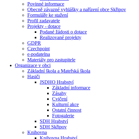
Povinné informace
Obecně závazné vyhlášky a nařízení obce Skřipov
Formuláře ke stažení
Profil zadavatele
Projekty - dotace
Podané žádosti o dotace
Realizované projekty
GDPR
Czechpoint
e-podatelna
Materiály pro zastupitele
Organizace v obci
Základní škola a Mateřská škola
Hasiči
JSDHO Hrabství
Základní informace
Zásahy
Cvičení
Kulturní akce
Ostatní činnost
Fotogalerie
SDH Hrabství
SDH Skřipov
Knihovna
Knihovna Hrabství