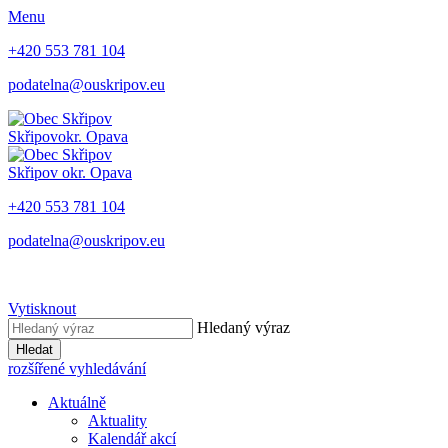
Menu
+420 553 781 104
podatelna@ouskripov.eu
Skřipov
okr. Opava
Skřipov
okr. Opava
+420 553 781 104
podatelna@ouskripov.eu
Vytisknout
Hledaný výraz
Hledat
rozšířené vyhledávání
Aktuálně
Aktuality
Kalendář akcí