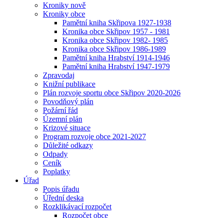
Kroniky nově
Kroniky obce
Pamětní kniha Skřipova 1927-1938
Kronika obce Skřipov 1957 - 1981
Kronika obce Skřipov 1982- 1985
Kronika obce Skřipov 1986-1989
Pamětní kniha Hrabství 1914-1946
Pamětní kniha Hrabství 1947-1979
Zpravodaj
Knižní publikace
Plán rozvoje sportu obce Skřipov 2020-2026
Povodňový plán
Požární řád
Územní plán
Krizové situace
Program rozvoje obce 2021-2027
Důležité odkazy
Odpady
Ceník
Poplatky
Úřad
Popis úřadu
Úřední deska
Rozklikávací rozpočet
Rozpočet obce