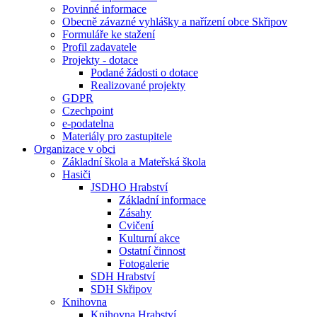
Povinné informace
Obecně závazné vyhlášky a nařízení obce Skřipov
Formuláře ke stažení
Profil zadavatele
Projekty - dotace
Podané žádosti o dotace
Realizované projekty
GDPR
Czechpoint
e-podatelna
Materiály pro zastupitele
Organizace v obci
Základní škola a Mateřská škola
Hasiči
JSDHO Hrabství
Základní informace
Zásahy
Cvičení
Kulturní akce
Ostatní činnost
Fotogalerie
SDH Hrabství
SDH Skřipov
Knihovna
Knihovna Hrabství