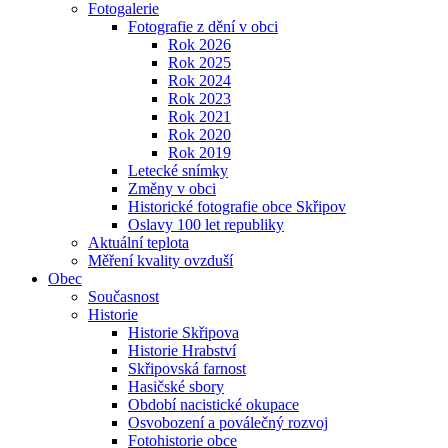
Fotogalerie
Fotografie z dění v obci
Rok 2026
Rok 2025
Rok 2024
Rok 2023
Rok 2021
Rok 2020
Rok 2019
Letecké snímky
Změny v obci
Historické fotografie obce Skřipov
Oslavy 100 let republiky
Aktuální teplota
Měření kvality ovzduší
Obec
Současnost
Historie
Historie Skřipova
Historie Hrabství
Skřipovská farnost
Hasičské sbory
Období nacistické okupace
Osvobození a poválečný rozvoj
Fotohistorie obce