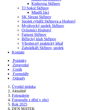
Knihovna Skřipov
TJ Sokol Skřipov
Mladší žáci
SK Slezan Skřipov
Spolek rybářů Skřipova a Hrabství
Myslivecký spolek Skřipov
Ochotníci Hrabství
Farnost Skřipov
Běžecký klub Skřipov
Všeobecný praktický lékař
Zahrádkáři Skřipov, spolek
Kontakt
Poplatky
Zpravodaj
Ceník
Formuláře
Odpady
Úvodní stránka
Aktuálně
Fotogalerie
Fotografie z dění v obci
Rok 2025
DEN MATEK