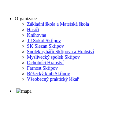
Organizace
Základní škola a Mateřská škola
Hasiči
Knihovna
TJ Sokol Skřipov
SK Slezan Skřipov
Spolek rybářů Skřipova a Hrabství
Myslivecký spolek Skřipov
Ochotníci Hrabství
Farnost Skřipov
Běžecký klub Skřipov
Všeobecný praktický lékař