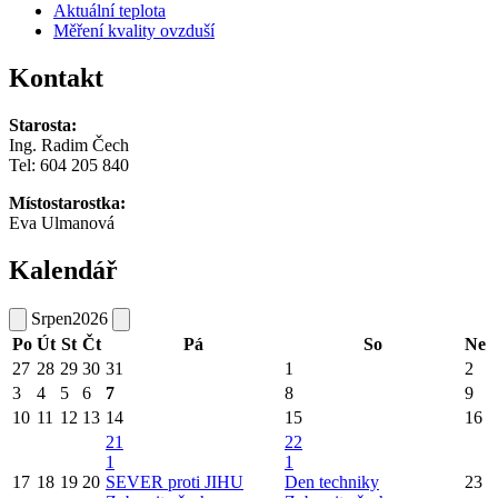
Aktuální teplota
Měření kvality ovzduší
Kontakt
Starosta:
Ing. Radim Čech
Tel:
604 205 840
Místostarostka:
Eva Ulmanová
Kalendář
Srpen
2026
Po
Út
St
Čt
Pá
So
Ne
27
28
29
30
31
1
2
3
4
5
6
7
8
9
10
11
12
13
14
15
16
21
22
1
1
17
18
19
20
SEVER proti JIHU
Den techniky
23