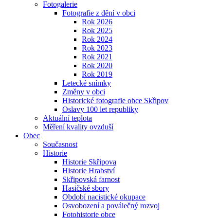
Fotogalerie
Fotografie z dění v obci
Rok 2026
Rok 2025
Rok 2024
Rok 2023
Rok 2021
Rok 2020
Rok 2019
Letecké snímky
Změny v obci
Historické fotografie obce Skřipov
Oslavy 100 let republiky
Aktuální teplota
Měření kvality ovzduší
Obec
Současnost
Historie
Historie Skřipova
Historie Hrabství
Skřipovská farnost
Hasičské sbory
Období nacistické okupace
Osvobození a poválečný rozvoj
Fotohistorie obce