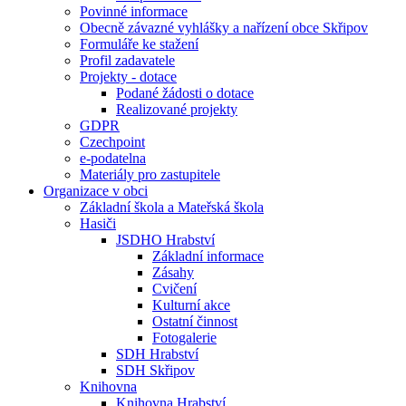
Povinné informace
Obecně závazné vyhlášky a nařízení obce Skřipov
Formuláře ke stažení
Profil zadavatele
Projekty - dotace
Podané žádosti o dotace
Realizované projekty
GDPR
Czechpoint
e-podatelna
Materiály pro zastupitele
Organizace v obci
Základní škola a Mateřská škola
Hasiči
JSDHO Hrabství
Základní informace
Zásahy
Cvičení
Kulturní akce
Ostatní činnost
Fotogalerie
SDH Hrabství
SDH Skřipov
Knihovna
Knihovna Hrabství