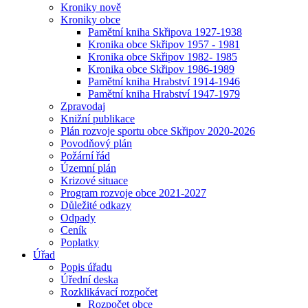
Kroniky nově
Kroniky obce
Pamětní kniha Skřipova 1927-1938
Kronika obce Skřipov 1957 - 1981
Kronika obce Skřipov 1982- 1985
Kronika obce Skřipov 1986-1989
Pamětní kniha Hrabství 1914-1946
Pamětní kniha Hrabství 1947-1979
Zpravodaj
Knižní publikace
Plán rozvoje sportu obce Skřipov 2020-2026
Povodňový plán
Požární řád
Územní plán
Krizové situace
Program rozvoje obce 2021-2027
Důležité odkazy
Odpady
Ceník
Poplatky
Úřad
Popis úřadu
Úřední deska
Rozklikávací rozpočet
Rozpočet obce