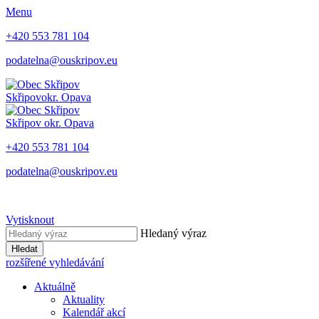
Menu
+420 553 781 104
podatelna@ouskripov.eu
Skřipov
okr. Opava
Skřipov
okr. Opava
+420 553 781 104
podatelna@ouskripov.eu
Vytisknout
Hledaný výraz
Hledat
rozšířené vyhledávání
Aktuálně
Aktuality
Kalendář akcí