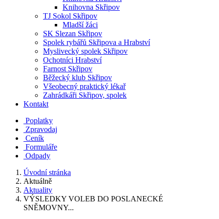
Knihovna Skřipov
TJ Sokol Skřipov
Mladší žáci
SK Slezan Skřipov
Spolek rybářů Skřipova a Hrabství
Myslivecký spolek Skřipov
Ochotníci Hrabství
Farnost Skřipov
Běžecký klub Skřipov
Všeobecný praktický lékař
Zahrádkáři Skřipov, spolek
Kontakt
Poplatky
Zpravodaj
Ceník
Formuláře
Odpady
Úvodní stránka
Aktuálně
Aktuality
VÝSLEDKY VOLEB DO POSLANECKÉ
SNĚMOVNY...