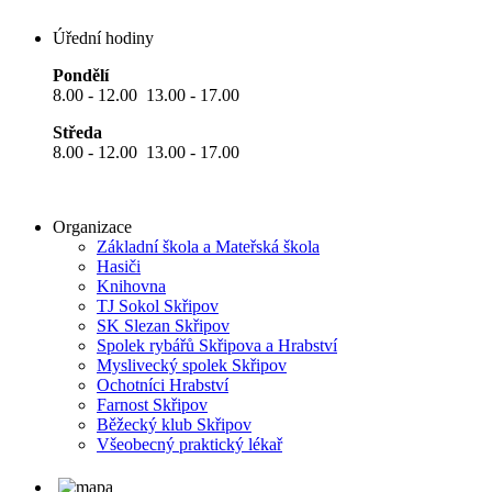
Úřední hodiny
Pondělí
8.00 - 12.00 13.00 - 17.00
Středa
8.00 - 12.00 13.00 - 17.00
Organizace
Základní škola a Mateřská škola
Hasiči
Knihovna
TJ Sokol Skřipov
SK Slezan Skřipov
Spolek rybářů Skřipova a Hrabství
Myslivecký spolek Skřipov
Ochotníci Hrabství
Farnost Skřipov
Běžecký klub Skřipov
Všeobecný praktický lékař