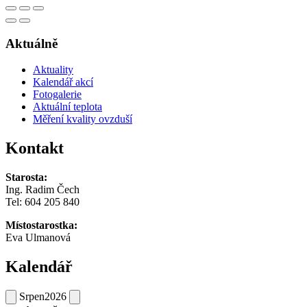
Aktuálně
Aktuality
Kalendář akcí
Fotogalerie
Aktuální teplota
Měření kvality ovzduší
Kontakt
Starosta:
Ing. Radim Čech
Tel:
604 205 840
Místostarostka:
Eva Ulmanová
Kalendář
Srpen
2026