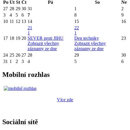
Po
Út
St
Čt
Pá
So
Ne
27
28
29
30
31
1
2
3
4
5
6
7
8
9
10
11
12
13
14
15
16
21
22
1
1
17
18
19
20
SEVER proti JIHU
Den techniky
23
Zobrazit všechny
Zobrazit všechny
záznamy ze dne
záznamy ze dne
24
25
26
27
28
29
30
31
1
2
3
4
5
6
Mobilní rozhlas
Více zde
Sociální sítě